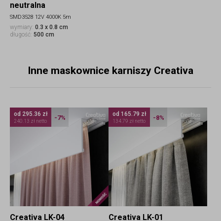
neutralna
SMD3528 12V 4000K 5m
wymiary:
0.3 x 0.8 cm
długość:
500 cm
Inne maskownice karniszy Creativa
od 295.36 zł
od 165.79 zł
-7%
-8%
240.13 zł netto
134.79 zł netto
Nowość
Creativa LK-04
Creativa LK-01