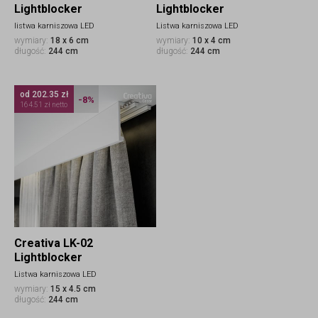
Lightblocker
Lightblocker
listwa karniszowa LED
Listwa karniszowa LED
wymiary:
18 x 6 cm
wymiary:
10 x 4 cm
długość:
244 cm
długość:
244 cm
od 202.35 zł
-8%
164.51 zł netto
Creativa LK-02
Lightblocker
Listwa karniszowa LED
wymiary:
15 x 4.5 cm
długość:
244 cm