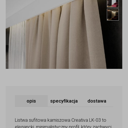
Mask
opis
specyfikacja
dostawa
Listwa sufitowa karniszowa Creativa LK-03 to
elegancki, minimalistyczny profil, który zachwyci