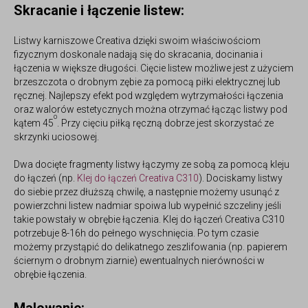
Skracanie i łączenie listew:
Listwy karniszowe Creativa
dzięki swoim właściwościom
fizycznym doskonale nadają się do skracania, docinania i
łączenia w większe długości. Cięcie listew możliwe jest z użyciem
brzeszczota o drobnym zębie za pomocą piłki elektrycznej lub
ręcznej. Najlepszy efekt pod względem wytrzymałości łączenia
oraz walorów estetycznych można otrzymać łącząc listwy pod
o
kątem 45
. Przy cięciu piłką ręczną dobrze jest skorzystać ze
skrzynki uciosowej.
Dwa docięte fragmenty listwy łączymy ze sobą za pomocą kleju
do łączeń (np.
Klej do łączeń Creativa C310
). Dociskamy listwy
do siebie przez dłuższą chwilę, a następnie możemy usunąć z
powierzchni listew nadmiar spoiwa lub wypełnić szczeliny jeśli
takie powstały w obrębie łączenia.
Klej do łączeń Creativa C310
potrzebuje 8-16h do pełnego wyschnięcia. Po tym czasie
możemy przystąpić do delikatnego zeszlifowania (np. papierem
ściernym o drobnym ziarnie) ewentualnych nierówności w
obrębie łączenia.
Malowanie: