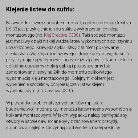
Klejenie listew do sufitu:
Najwygodniejszym sposobem montażu
osłon karnisza Creativa
LK-03
jest przyklejenie ich do sufitu z wykorzystaniem kleju
montażowego (np.
Klej Creativa C300
). Taki sposób montażu
jest możliwy dzięki niskiej wadze listew wykonanych z polistyrenu
utwardzonego. Krawędź styku listwy z sufitem pokrywamy
cienką warstwą kleju montażowego i dociskamy listwę do sufitu
przytrzymując ją w tej pozycji przez dłuższą chwilę. Nadmiar kleju
delikatnie usuwamy mokrą gąbką i pozostawiamy tak
zamontowane listwy na 24h do momentu całkowitego
wyschnięcia kleju montażowego. Kolejnym krokiem jest
wypełnienie szczelin w obrębie łączeń listew klejem
wypełniającym (np. Creativa C310).
W przypadku problematycznych sufitów (np. stare
budownictwo) można przy montażu listew można wspomóc się
kołkami montażowymi. W takim wypadku należy pamiętać aby
otwory w listwie nawiercane były z zachowaniem precyzji,
stopniowo, najlepiej zaczynając od wierteł o małej średnicy.