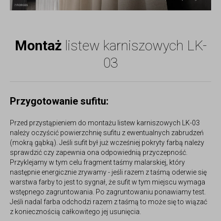
Montaż
listew karniszowych LK-
03
Przygotowanie sufitu:
Przed przystąpieniem do montażu listew karniszowych LK-03
należy oczyścić powierzchnię sufitu z ewentualnych zabrudzeń
(mokrą gąbką). Jeśli sufit był już wcześniej pokryty farbą należy
sprawdzić czy zapewnia ona odpowiednią przyczepność.
Przyklejamy w tym celu fragment taśmy malarskiej, który
następnie energicznie zrywamy - jeśli razem z taśmą oderwie się
warstwa farby to jest to sygnał, że sufit w tym miejscu wymaga
wstępnego zagruntowania. Po zagruntowaniu ponawiamy test.
Jeśli nadal farba odchodzi razem z taśmą to może się to wiązać
z koniecznością całkowitego jej usunięcia.