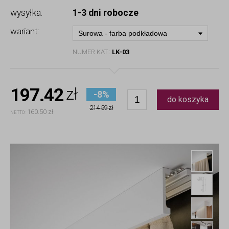
wysyłka:
1-3 dni robocze
wariant:
Surowa - farba podkładowa
NUMER KAT.:
LK-03
197.42
zł
-8%
do koszyka
214.59 zł
160.50 zł
NETTO:
List
List
Mask
Mask