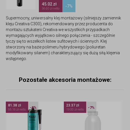
45.02 zł
-7%
36.60 zł netto
Supermocny, uniwersalny klej montażowy (silniejszy zamiennik
kleju Creativa C300), rekomendowany przez producenta do
montażu sztukaterii Creativa we wszystkich przypadkach
wymagających wyjątkowo silnego połączenia - szczególnie
tyczy się to wszelkich listew sufitowych i ściennych. Klej
stworzony na bazie polimeru hybrydowego (poliuretan
modyfikowany silanem) charakteryzujący się dużą siłą klejenia
wstępnego.
Pozostałe akcesoria montażowe:
81.38 zł
23.37 zł
-8%
-7%
66.16 zł netto
19.00 zł netto