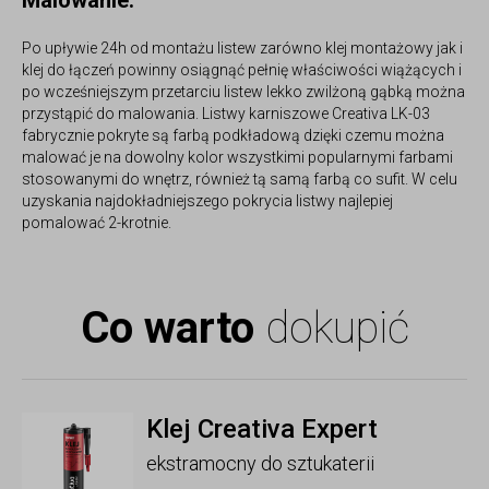
Po upływie 24h od montażu listew zarówno klej montażowy jak i
klej do łączeń powinny osiągnąć pełnię właściwości wiążących i
po wcześniejszym przetarciu listew lekko zwilżoną gąbką można
przystąpić do malowania. Listwy karniszowe Creativa LK-03
fabrycznie pokryte są farbą podkładową dzięki czemu można
malować je na dowolny kolor wszystkimi popularnymi farbami
stosowanymi do wnętrz, również tą samą farbą co sufit. W celu
uzyskania najdokładniejszego pokrycia listwy najlepiej
pomalować 2-krotnie.
Co warto
dokupić
Klej Creativa Expert
ekstramocny do sztukaterii