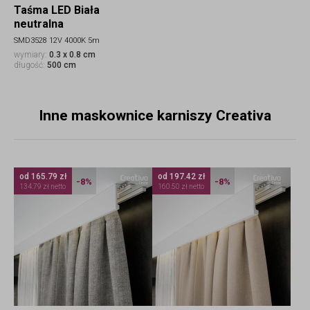
Taśma LED Biała
neutralna
SMD3528 12V 4000K 5m
wymiary:
0.3 x 0.8 cm
długość:
500 cm
Inne maskownice karniszy Creativa
od 165.79 zł
od 197.42 zł
-8%
-8%
134.79 zł netto
160.50 zł netto