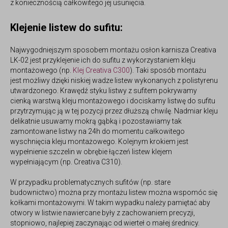
z koniecznością całkowitego jej usunięcia.
Klejenie listew do sufitu:
Najwygodniejszym sposobem montażu
osłon karnisza Creativa
LK-02
jest przyklejenie ich do sufitu z wykorzystaniem kleju
montażowego (np.
Klej Creativa C300
). Taki sposób montażu
jest możliwy dzięki niskiej wadze listew wykonanych z polistyrenu
utwardzonego. Krawędź styku listwy z sufitem pokrywamy
cienką warstwą kleju montażowego i dociskamy listwę do sufitu
przytrzymując ją w tej pozycji przez dłuższą chwilę. Nadmiar kleju
delikatnie usuwamy mokrą gąbką i pozostawiamy tak
zamontowane listwy na 24h do momentu całkowitego
wyschnięcia kleju montażowego. Kolejnym krokiem jest
wypełnienie szczelin w obrębie łączeń listew klejem
wypełniającym (np. Creativa C310).
W przypadku problematycznych sufitów (np. stare
budownictwo) można przy montażu listew można wspomóc się
kołkami montażowymi. W takim wypadku należy pamiętać aby
otwory w listwie nawiercane były z zachowaniem precyzji,
stopniowo, najlepiej zaczynając od wierteł o małej średnicy.