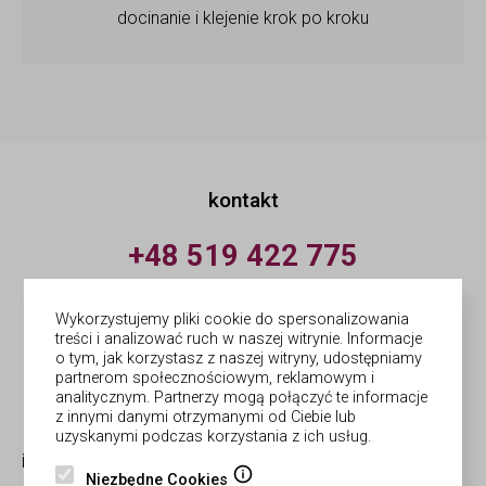
docinanie i klejenie krok po kroku
kontakt
+48 519 422 775
pn.-pt.: 9:00-18:00
Wykorzystujemy pliki cookie do spersonalizowania
info@forges.pl
treści i analizować ruch w naszej witrynie. Informacje
o tym, jak korzystasz z naszej witryny, udostępniamy
partnerom społecznościowym, reklamowym i
© Forges | wykonanie
Netergo
analitycznym. Partnerzy mogą połączyć te informacje
z innymi danymi otrzymanymi od Ciebie lub
uzyskanymi podczas korzystania z ich usług.
informacje
obsługa zamówień
Niezbędne Cookies