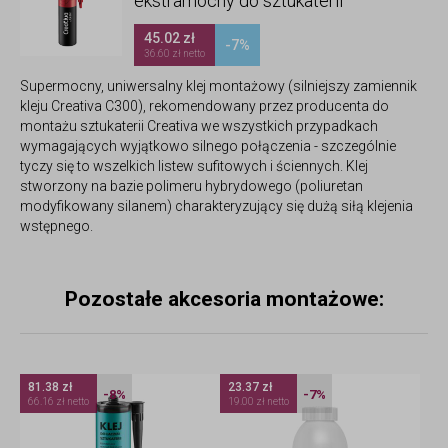
ekstramocny do sztukaterii
45.02 zł
-7%
36.60 zł netto
Supermocny, uniwersalny klej montażowy (silniejszy zamiennik
kleju Creativa C300), rekomendowany przez producenta do
montażu sztukaterii Creativa we wszystkich przypadkach
wymagających wyjątkowo silnego połączenia - szczególnie
tyczy się to wszelkich listew sufitowych i ściennych. Klej
stworzony na bazie polimeru hybrydowego (poliuretan
modyfikowany silanem) charakteryzujący się dużą siłą klejenia
wstępnego.
Pozostałe akcesoria montażowe:
81.38 zł
23.37 zł
-8%
-7%
66.16 zł netto
19.00 zł netto