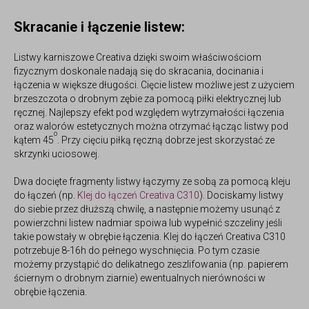
Skracanie i łączenie listew:
Listwy karniszowe Creativa
dzięki swoim właściwościom
fizycznym doskonale nadają się do skracania, docinania i
łączenia w większe długości. Cięcie listew możliwe jest z użyciem
brzeszczota o drobnym zębie za pomocą piłki elektrycznej lub
ręcznej. Najlepszy efekt pod względem wytrzymałości łączenia
oraz walorów estetycznych można otrzymać łącząc listwy pod
o
kątem 45
. Przy cięciu piłką ręczną dobrze jest skorzystać ze
skrzynki uciosowej.
Dwa docięte fragmenty listwy łączymy ze sobą za pomocą kleju
do łączeń (np.
Klej do łączeń Creativa C310
). Dociskamy listwy
do siebie przez dłuższą chwilę, a następnie możemy usunąć z
powierzchni listew nadmiar spoiwa lub wypełnić szczeliny jeśli
takie powstały w obrębie łączenia.
Klej do łączeń Creativa C310
potrzebuje 8-16h do pełnego wyschnięcia. Po tym czasie
możemy przystąpić do delikatnego zeszlifowania (np. papierem
ściernym o drobnym ziarnie) ewentualnych nierówności w
obrębie łączenia.