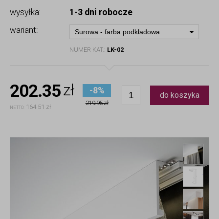
wysyłka:
1-3 dni robocze
wariant:
Surowa - farba podkładowa
NUMER KAT.:
LK-02
202.35
zł
-8%
do koszyka
219.95 zł
164.51 zł
NETTO:
List
List
Mask
Mask