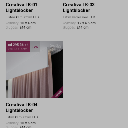
Creativa LK-01
Creativa LK-03
Lightblocker
Lightblocker
Listwa karniszowa LED
listwa karniszowa LED
wymiary:
10 x 4 cm
wymiary:
12 x 4.5 cm
długość:
244 cm
długość:
244 cm
od 295.36 zł
-7%
240.13 zł netto
Nowość
Creativa LK-04
Lightblocker
listwa karniszowa LED
wymiary:
18 x 6 cm
długość:
244 cm