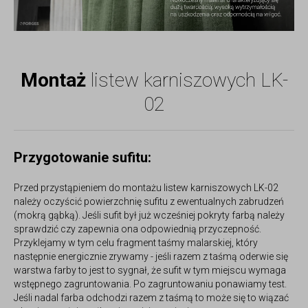
Montaż
listew karniszowych LK-
02
Przygotowanie sufitu:
Przed przystąpieniem do montażu listew karniszowych LK-02
należy oczyścić powierzchnię sufitu z ewentualnych zabrudzeń
(mokrą gąbką). Jeśli sufit był już wcześniej pokryty farbą należy
sprawdzić czy zapewnia ona odpowiednią przyczepność.
Przyklejamy w tym celu fragment taśmy malarskiej, który
następnie energicznie zrywamy - jeśli razem z taśmą oderwie się
warstwa farby to jest to sygnał, że sufit w tym miejscu wymaga
wstępnego zagruntowania. Po zagruntowaniu ponawiamy test.
Jeśli nadal farba odchodzi razem z taśmą to może się to wiązać