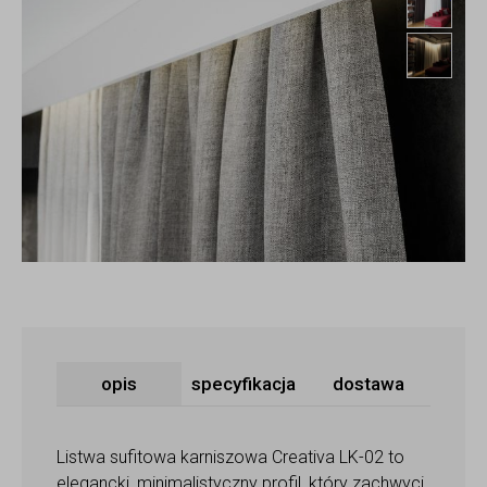
Mask
opis
specyfikacja
dostawa
Listwa sufitowa karniszowa Creativa LK-02 to
elegancki, minimalistyczny profil, który zachwyci