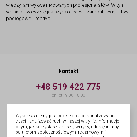
wiedzy, ani wykwalifikowanych profesjonalistów. W tym
wpisie dowiesz się jak szybko i łatwo zamontować listwy
podłogowe Creativa.
kontakt
+48 519 422 775
pn.-pt.: 9:00-18:00
info@forges.pl
Wykorzystujemy pliki cookie do spersonalizowania
treści i analizować ruch w naszej witrynie. Informacje
© Forges | wykonanie
Netergo
o tym, jak korzystasz z naszej witryny, udostępniamy
partnerom społecznościowym, reklamowym i