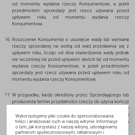
od momentu wydania rzeczy Konsumentowi, a jeżeli
przedmiotem sprzedaży jest rzecz używana przed
upływem roku od momentu wydania rzeczy
Konsumentowi.
Roszczenie Konsumenta o usunięcie wady lub wymianę
rzeczy sprzedanej na wolną od wad przedawnia się z
upływem roku, licząc od dnia stwierdzenia wady jednak
nie wcześniej niż przed upływem dwóch lat od momentu
wydania rzeczy Konsumentowi, a jeżeli przedmiotem
sprzedaży jest rzecz używana przed upływem roku od
momentu wydania rzeczy Konsumentowi.
W przypadku, kiedy określony przez Sprzedającego lub
producenta termin przydatności rzeczy do użycia kończy
się po upływie dwóch lat od momentu wydania rzeczy
Konsumentowi, Sprzedający odpowiada z tytułu rękojmi
Wykorzystujemy pliki cookie do spersonalizowania
za wady fizyczne tej rzeczy stwierdzone przed upływem
treści i analizować ruch w naszej witrynie. Informacje
o tym, jak korzystasz z naszej witryny, udostępniamy
tego terminu.
partnerom społecznościowym, reklamowym i