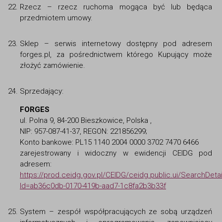
Rzecz – rzecz ruchoma mogąca być lub będąca
przedmiotem umowy.
Sklep – serwis internetowy dostępny pod adresem
forges.pl, za pośrednictwem którego Kupujący może
złożyć zamówienie.
Sprzedający:
FORGES
ul. Polna 9, 84-200 Bieszkowice, Polska ,
NIP: 957-087-41-37, REGON: 221856299;
Konto bankowe: PL15 1140 2004 0000 3702 7470 6466
zarejestrowany i widoczny w ewidencji CEIDG pod
adresem:
https://prod.ceidg.gov.pl/CEIDG/ceidg.public.ui/SearchDeta
Id=ab36c0db-0170-419b-aad7-1c8fa2b3b33f
System – zespół współpracujących ze sobą urządzeń