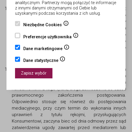
analitycznym. Partnerzy mogą połączyć te informacje
z innymi danymi otrzymanymi od Ciebie lub
W terminach określonych w §5 pkt 15-17 Konsument
uzyskanymi podczas korzystania z ich usług.
może złożyć oświadczenie o odstąpieniu od umowy albo
obniżeniu ceny z powodu wady fizycznej rzeczy
Niezbędne Cookies
sprzedanej, a jeżeli Konsument żądał wymiany rzeczy na
wolną od wad lub usunięcia wady, bieg terminu do
Preferencje użytkownika
złożenia oświadczenia o odstąpieniu od umowy albo
obniżeniu ceny rozpoczyna się z chwilą bezskutecznego
Dane marketingowe
upływu terminu do wymiany rzeczy lub usunięcia wady.
Dane statystyczne
W razie dochodzenia przed sądem albo sądem
Zapisz wybór
polubownym jednego z uprawnień z tytułu rękojmi termin
do wykonania innych uprawnień, przysługujących
Konsumentowi z tego tytułu, ulega zawieszeniu do czasu
prawomocnego zakończenia postępowania.
Odpowiednio stosuje się również do postępowania
mediacyjnego, przy czym termin do wykonania innych
uprawnień z tytułu rękojmi, przysługujących
Konsumentowi, zaczyna biec od dnia odmowy przez sąd
zatwierdzenia ugody zawartej przed mediatorem lub