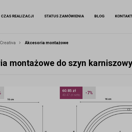
CZAS REALIZACJI
STATUS ZAMÓWIENIA
BLOG
KONTAK
 Creativa
Akcesoria montażowe
ia montażowe do szyn karniszowy
60.85 zł
%
-7%
49.47 zł netto