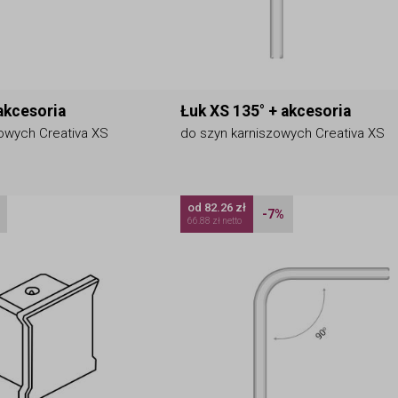
akcesoria
Łuk XS 135° + akcesoria
owych Creativa XS
do szyn karniszowych Creativa XS
od 82.26 zł
-7%
66.88 zł netto