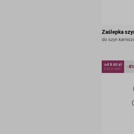
Zaślepka szy
do szyn karnisz
od 8.60 zł
-8
6.99 zł netto