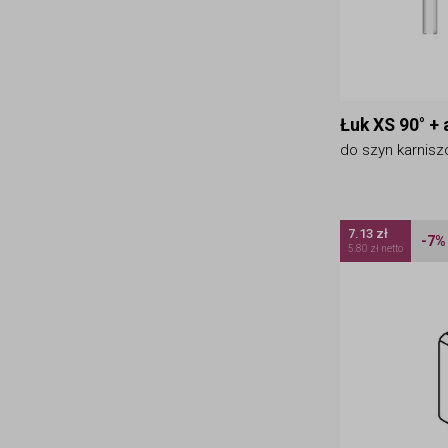
Łuk XS 90° + 
do szyn karnisz
7.13 zł
-7%
5.80 zł netto