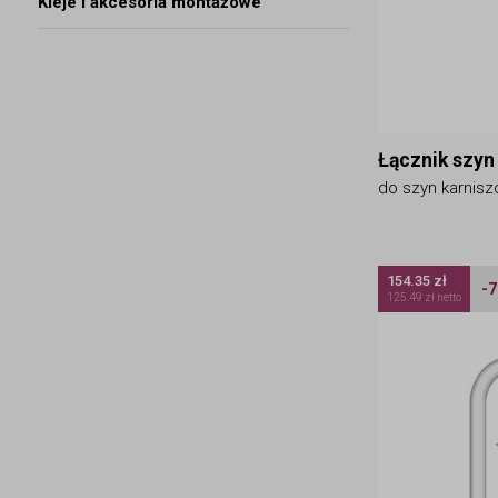
Kleje i akcesoria montażowe
Łącznik szyn
do szyn karnisz
154.35 zł
-
125.49 zł netto