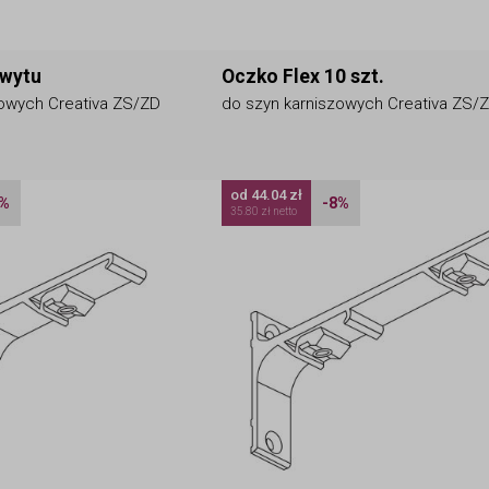
hwytu
Oczko Flex 10 szt.
zowych Creativa ZS/ZD
do szyn karniszowych Creativa ZS/
od 44.04 zł
7%
-8%
35.80 zł netto