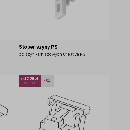
Stoper szyny PS
do szyn karniszowych Creativa PS
od 2.28 zł
-8%
1.85 zł netto