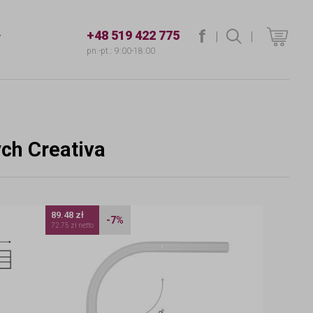
f
+48 519 422 775
|
szukaj
|
T
pn.-pt.: 9:00-18:00
ch Creativa
89.48 zł
-7%
72.75 zł netto