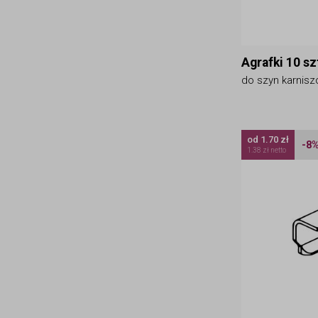
Agrafki 10 sz
do szyn karnis
od 1.70 zł
-8
1.38 zł netto