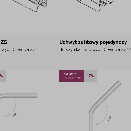
 ZS
Uchwyt sufitowy pojedynczy
owych Creativa ZS
do szyn karniszowych Creativa ZS/
154.35 zł
7%
-7%
125.49 zł netto