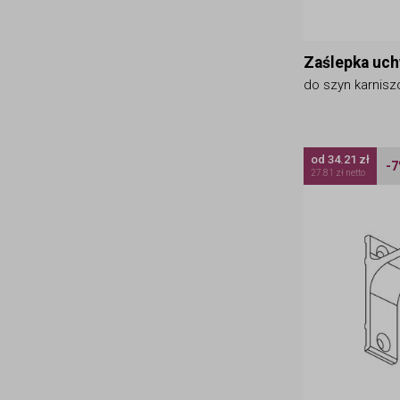
Zaślepka uc
do szyn karnis
od 34.21 zł
-
27.81 zł netto