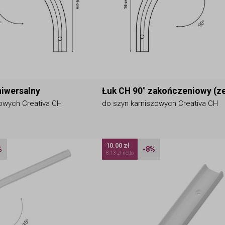
niwersalny
Łuk CH 90° zakończeniowy (z
zowych Creativa CH
do szyn karniszowych Creativa CH
10.00 zł
%
-8%
8.13 zł netto