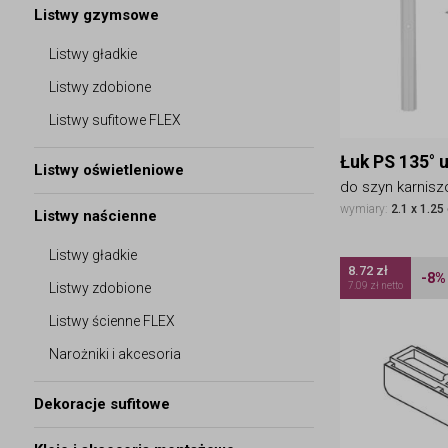
Listwy gzymsowe
Listwy gładkie
Listwy zdobione
Listwy sufitowe FLEX
Łuk PS 135° 
Listwy oświetleniowe
do szyn karnisz
wymiary:
2.1 x 1.25
Listwy naścienne
Listwy gładkie
8.72 zł
-8%
Listwy zdobione
7.09 zł netto
Listwy ścienne FLEX
Narożniki i akcesoria
Dekoracje sufitowe