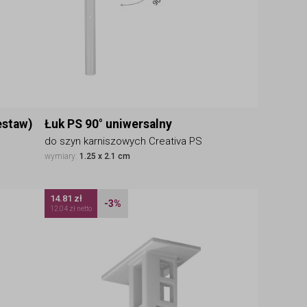
estaw)
Łuk PS 90° uniwersalny
do szyn karniszowych Creativa PS
wymiary:
1.25 x 2.1 cm
14.81 zł
-3%
12.04 zł netto