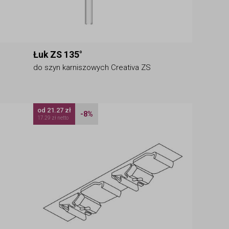
Łuk ZS 135°
do szyn karniszowych Creativa ZS
od 21.27 zł
-8%
17.29 zł netto