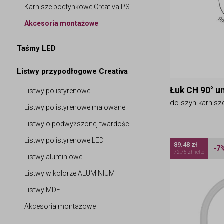
Karnisze podtynkowe Creativa PS
Akcesoria montażowe
Taśmy LED
Listwy przypodłogowe Creativa
Łuk CH 90° u
Listwy polistyrenowe
do szyn karnis
Listwy polistyrenowe malowane
Listwy o podwyższonej twardości
Listwy polistyrenowe LED
89.48 zł
-7
72.75 zł netto
Listwy aluminiowe
Listwy w kolorze ALUMINIUM
Listwy MDF
Akcesoria montażowe