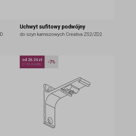
Uchwyt sufitowy podwójny
ZD
do szyn karniszowych Creativa ZS2/ZD2
od 26.24 zł
-7%
21.33 zł netto