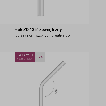
Łuk ZD 135° zewnętrzny
do szyn karniszowych Creativa ZD
od 82.26 zł
-7%
66.88 zł netto