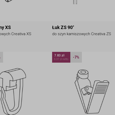
ny XS
Łuk ZS 90°
owych Creativa XS
do szyn karniszowych Creativa ZS
7.83 zł
%
-7%
6.37 zł netto