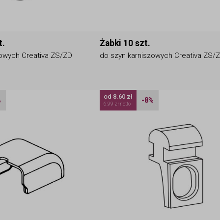
t.
Żabki 10 szt.
zowych Creativa ZS/ZD
do szyn karniszowych Creativa ZS/
od 8.60 zł
%
-8%
6.99 zł netto