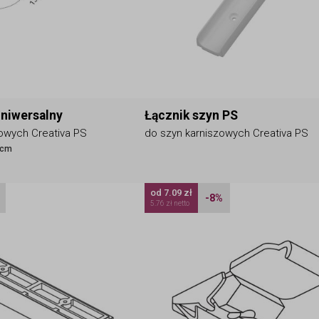
uniwersalny
Łącznik szyn PS
owych Creativa PS
do szyn karniszowych Creativa PS
 cm
od 7.09 zł
-8%
5.76 zł netto