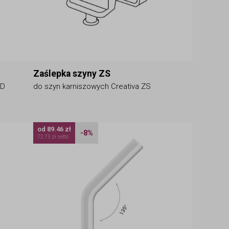
Zaślepka szyny ZS
ZD
do szyn karniszowych Creativa ZS
od 89.46 zł
-8%
72.73 zł netto