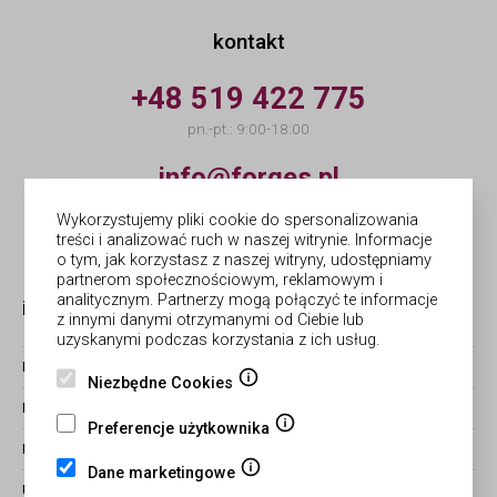
kontakt
+48 519 422 775
pn.-pt.: 9:00-18:00
info@forges.pl
Wykorzystujemy pliki cookie do spersonalizowania
© Forges | wykonanie
Netergo
treści i analizować ruch w naszej witrynie. Informacje
o tym, jak korzystasz z naszej witryny, udostępniamy
partnerom społecznościowym, reklamowym i
analitycznym. Partnerzy mogą połączyć te informacje
informacje
obsługa zamówień
z innymi danymi otrzymanymi od Ciebie lub
uzyskanymi podczas korzystania z ich usług.
BLOG
ZWROTY I REKLAMACJE
Niezbędne Cookies
REGULAMIN
CZAS REALIZACJI ZAMÓWIEŃ
Preferencje użytkownika
POLITYKA PRYWATNOŚCI
FORMY PŁATNOŚCI I WYSYŁKI
Dane marketingowe
USTAWIENIA COOKIES
STATUS ZAMÓWIENIA