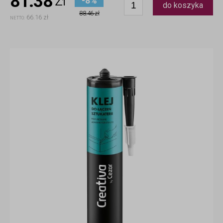
81.38
zł
-8%
do koszyka
88.46 zł
66.16 zł
NETTO: