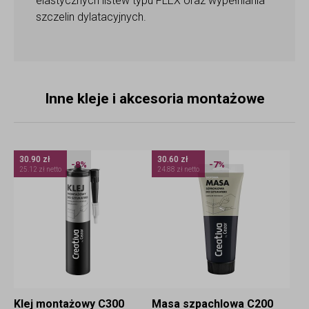
elastycznych listew typu FLEX oraz wypełniania
szczelin dylatacyjnych.
Inne kleje i akcesoria montażowe
30.90 zł
30.60 zł
-8%
-7%
25.12 zł netto
24.88 zł netto
Klej montażowy C300
Masa szpachlowa C200