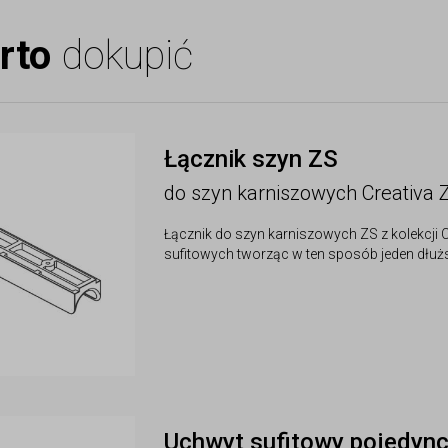
rto
dokupić
Łącznik szyn ZS
do szyn karniszowych Creativa 
Łącznik do szyn karniszowych ZS z kolekcji C
sufitowych tworząc w ten sposób jeden dłużs
Uchwyt sufitowy pojedyn