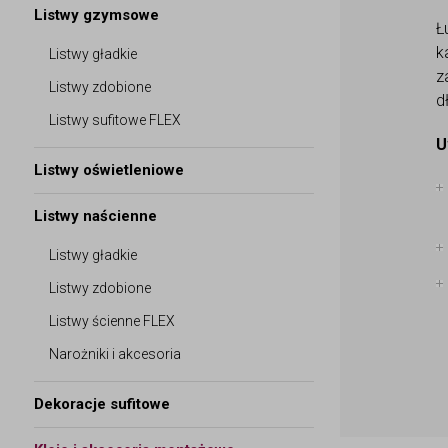
Listwy gzymsowe
Ł
k
Listwy gładkie
z
Listwy zdobione
d
Listwy sufitowe FLEX
U
Listwy oświetleniowe
Listwy naścienne
Listwy gładkie
Listwy zdobione
Listwy ścienne FLEX
Narożniki i akcesoria
Dekoracje sufitowe