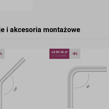
eje i akcesoria montażowe
od 89.46 zł
7%
-8%
72.73 zł netto