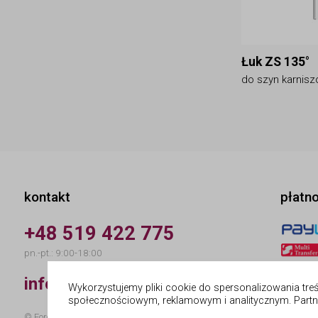
Łuk ZS 135°
do szyn karnisz
kontakt
płatn
+48 519 422 775
pn.-pt.: 9:00-18:00
info@forges.pl
Wykorzystujemy pliki cookie do spersonalizowania treśc
społecznościowym, reklamowym i analitycznym. Partne
© Forges | wykonanie