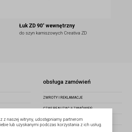
Łuk ZD 90° wewnętrzny
do szyn karniszowych Creativa ZD
obsługa zamówień
ZWROTY I REKLAMACJE
CZAS REALIZACJI ZAMÓWIEŃ
asz z naszej witryny, udostępniamy partnerom
FORMY PŁATNOŚCI I WYSYŁKI
bie lub uzyskanymi podczas korzystania z ich usług.
STATUS ZAMÓWIENIA