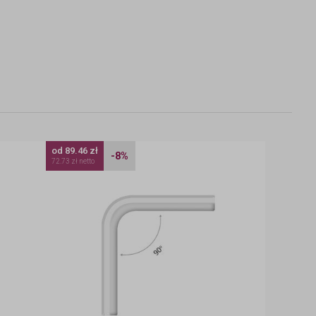
od 89.46 zł
-8%
72.73 zł netto