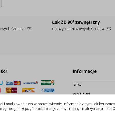
Łuk ZD 90° zewnętrzny
owych Creativa ZS
do szyn karniszowych Creativa ZD
ości
informacje
BLOG
REGULAMIN
i i analizować ruch w naszej witrynie. Informacje o tym, jak korzyst
POLITYKA PRYWATNOŚCI
rzy mogą połączyć te informacje z innymi danymi otrzymanymi od Cie
USTAWIENIA COOKIES