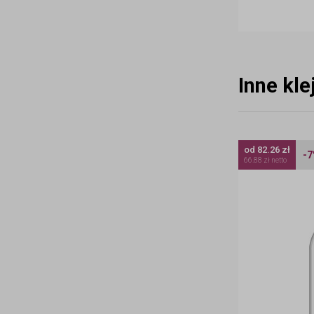
Inne kl
od 82.26 zł
-
66.88 zł netto