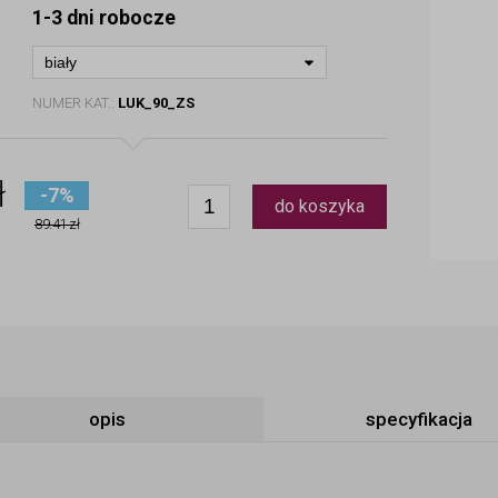
1-3 dni robocze
biały
NUMER KAT.:
LUK_90_ZS
ł
-7%
do koszyka
89.41 zł
opis
specyfikacja