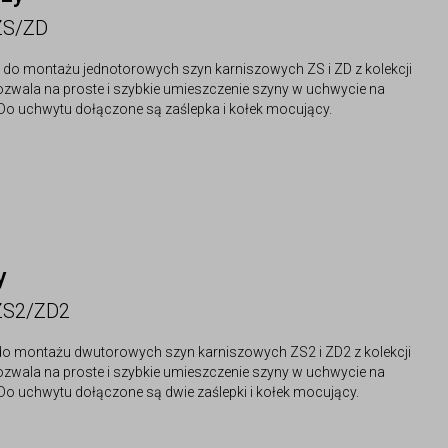
 ZS/ZD
k do montażu jednotorowych szyn karniszowych ZS i ZD z kolekcji
pozwala na proste i szybkie umieszczenie szyny w uchwycie na
Do uchwytu dołączone są zaślepka i kołek mocujący.
y
 ZS2/ZD2
do montażu dwutorowych szyn karniszowych ZS2 i ZD2 z kolekcji
pozwala na proste i szybkie umieszczenie szyny w uchwycie na
Do uchwytu dołączone są dwie zaślepki i kołek mocujący.