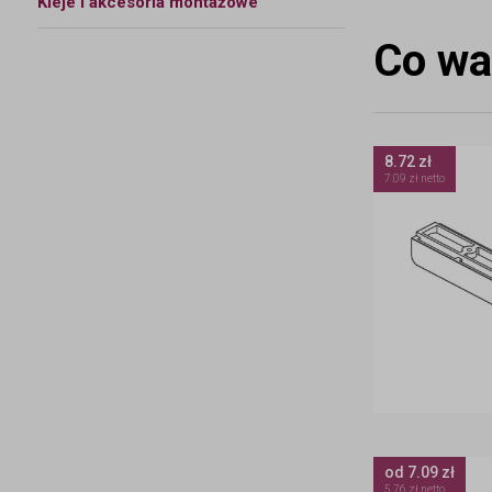
Kleje i akcesoria montażowe
Co wa
8.72 zł
7.09 zł netto
od 7.09 zł
5.76 zł netto