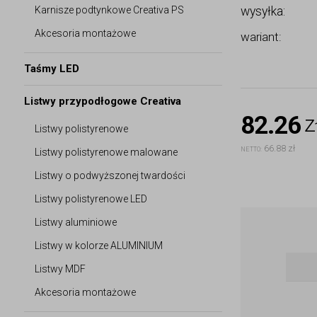
Karnisze podtynkowe Creativa PS
wysyłka:
Akcesoria montażowe
wariant:
Taśmy LED
Listwy przypodłogowe Creativa
82.26
z
Listwy polistyrenowe
66.88 zł
NETTO:
Listwy polistyrenowe malowane
Listwy o podwyższonej twardości
Listwy polistyrenowe LED
Listwy aluminiowe
Listwy w kolorze ALUMINIUM
Listwy MDF
Akcesoria montażowe