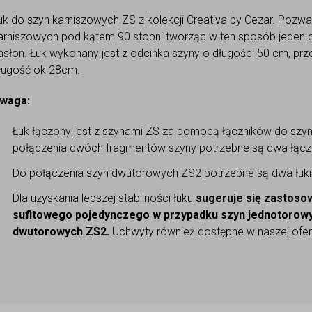
uk do szyn karniszowych ZS z kolekcji Creativa by Cezar. Pozw
arniszowych pod kątem 90 stopni tworząc w ten sposób jeden d
asłon. Łuk wykonany jest z odcinka szyny o długości 50 cm, pr
ługość ok 28cm.
waga:
Łuk łączony jest z szynami ZS za pomocą łączników do szyn 
połączenia dwóch fragmentów szyny potrzebne są dwa łączn
Do połączenia szyn dwutorowych ZS2 potrzebne są dwa łuki
Dla uzyskania lepszej stabilności łuku
sugeruje się zastoso
sufitowego pojedynczego w przypadku szyn jednotorow
dwutorowych ZS2.
Uchwyty również dostępne w naszej ofer