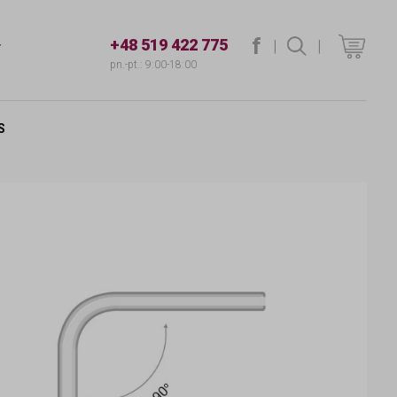
f
+48 519 422 775
|
szukaj
|
T
pn.-pt.: 9:00-18:00
S