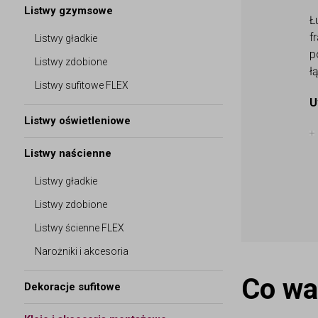
Listwy gzymsowe
Ł
f
Listwy gładkie
p
Listwy zdobione
ł
Listwy sufitowe FLEX
U
Listwy oświetleniowe
Listwy naścienne
Listwy gładkie
Listwy zdobione
Listwy ścienne FLEX
Narożniki i akcesoria
Co wa
Dekoracje sufitowe