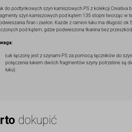
uk do podtynkowych szyn karniszowych PS z kolekcji Creativa 
ragmenty szyn karniszowych pod kątem 135 stopni tworząc w t
odwieszania firan i zasłon. Każde z ramion łuku ma długość ok 5
ączonych pod kątem, gdzie podwieszona tkanina bez przeszkód 
waga:
Łuk łączony jest z szynami PS za pomocą łączników do szyn 
połączenia łukiem dwóch fragmentów szyny potrzebne są d
łuku).
rto
dokupić