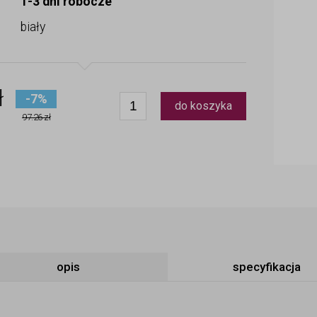
1-3 dni robocze
biały
ł
-7%
do koszyka
97.26 zł
opis
specyfikacja