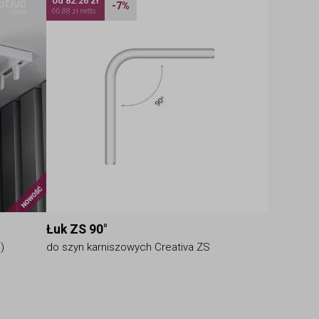
od 82.26 zł
-7%
66.88 zł netto
Nowość
Łuk ZS 90°
)
do szyn karniszowych Creativa ZS