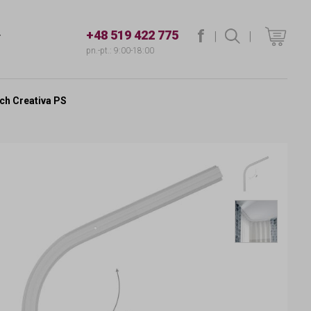
f
+48 519 422 775
|
szukaj
|
T
pn.-pt.: 9:00-18:00
ch Creativa PS
Łuk do
Łuk do