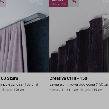
108.45 zł
8%
-7%
88.17 zł netto
100 Szara
Creativa CH II - 150
wa pojedyncza (100 cm)
szyna aluminiowa podwójna (150 cm
m
długość:
100 cm
wymiary:
1.1 x 6.1 cm
długość:
150 cm