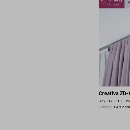
od 141.09 zł
-
114.71 zł netto
Creativa ZD-
szyna aluminio
wymiary:
1.4 x 2 c