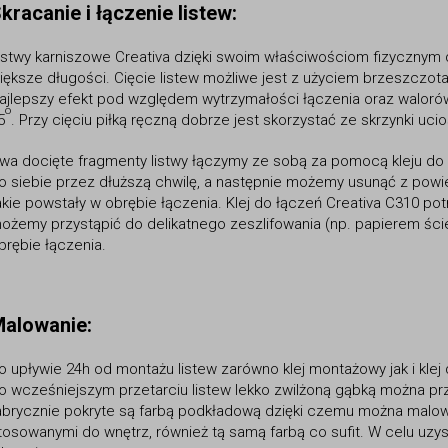
kracanie i łączenie listew:
istwy karniszowe Creativa
dzięki swoim właściwościom fizycznym do
iększe długości. Cięcie listew możliwe jest z użyciem brzeszczota
ajlepszy efekt pod względem wytrzymałości łączenia oraz waloró
o
5
. Przy cięciu piłką ręczną dobrze jest skorzystać ze skrzynki uci
wa docięte fragmenty listwy łączymy ze sobą za pomocą kleju do
o siebie przez dłuższą chwilę, a następnie możemy usunąć z powier
akie powstały w obrębie łączenia.
Klej do łączeń Creativa C310
pot
ożemy przystąpić do delikatnego zeszlifowania (np. papierem śc
brębie łączenia.
alowanie:
o upływie 24h od montażu listew zarówno klej montażowy jak i klej
o wcześniejszym przetarciu listew lekko zwilżoną gąbką można prz
abrycznie pokryte są farbą podkładową dzięki czemu można malowa
tosowanymi do wnętrz, również tą samą farbą co sufit. W celu uzys