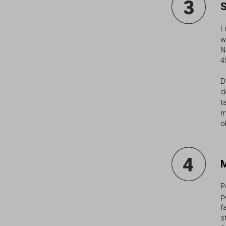
S
L
w
N
4
D
d
t
m
o
M
P
p
f
s