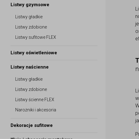
Listwy gzymsowe
L
n
Listwy gładkie
j
Listwy zdobione
o
Listwy sufitowe FLEX
e
Listwy oświetleniowe
T
Listwy naścienne
n
Listwy gładkie
Listwy zdobione
L
w
Listwy ścienne FLEX
W
Narożniki i akcesoria
p
j
Dekoracje sufitowe
P