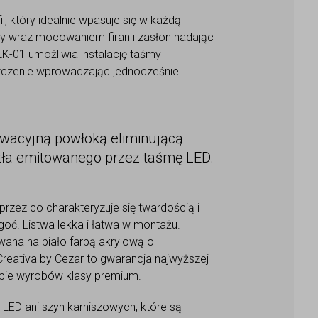
l, który idealnie wpasuje się w każdą
y wraz mocowaniem firan i zasłon nadając
LK-01 umożliwia instalację taśmy
szczenie wprowadzając jednocześnie
nowacyjną powłoką eliminującą
atła emitowanego przez taśmę LED.
przez co charakteryzuje się twardością i
oć. Listwa lekka i łatwa w montażu.
ana na biało farbą akrylową o
eativa by Cezar to gwarancja najwyższej
rupie wyrobów klasy premium.
 LED ani szyn karniszowych, które są