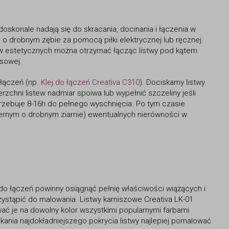
skonale nadają się do skracania, docinania i łączenia w
 o drobnym zębie za pomocą piłki elektrycznej lub ręcznej.
w estetycznych można otrzymać łącząc listwy pod kątem
osowej.
 łączeń (np.
Klej do łączeń Creativa C310
). Dociskamy listwy
zchni listew nadmiar spoiwa lub wypełnić szczeliny jeśli
rzebuje 8-16h do pełnego wyschnięcia. Po tym czasie
iernym o drobnym ziarnie) ewentualnych nierówności w
 do łączeń powinny osiągnąć pełnię właściwości wiążących i
ystąpić do malowania. Listwy karniszowe Creativa LK-01
ć je na dowolny kolor wszystkimi popularnymi farbami
kania najdokładniejszego pokrycia listwy najlepiej pomalować