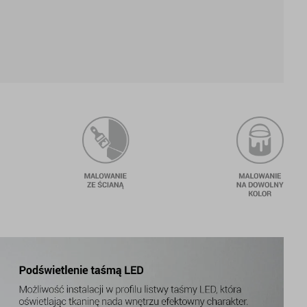
a
proste cięcie
malowanie ze ścianą
malo