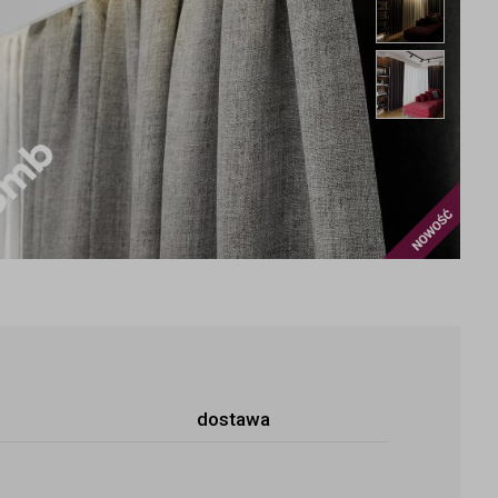
Maskow
Nowoś
dostawa