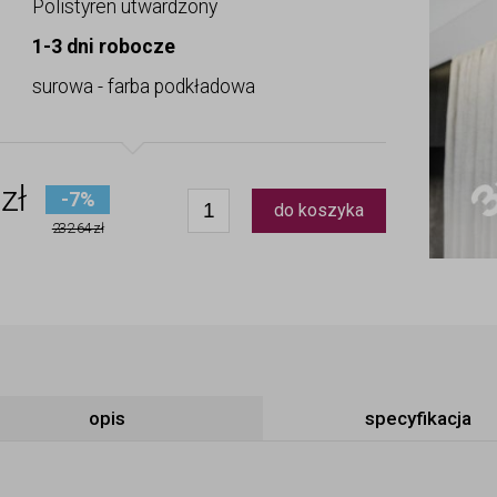
Polistyren utwardzony
1-3 dni robocze
surowa - farba podkładowa
zł
-7%
do koszyka
232.64 zł
opis
specyfikacja