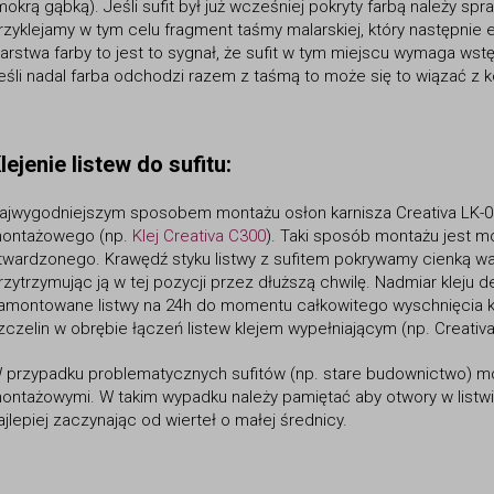
mokrą gąbką). Jeśli sufit był już wcześniej pokryty farbą należy 
rzyklejamy w tym celu fragment taśmy malarskiej, który następnie 
arstwa farby to jest to sygnał, że sufit w tym miejscu wymaga w
eśli nadal farba odchodzi razem z taśmą to może się to wiązać z k
lejenie listew do sufitu:
ajwygodniejszym sposobem montażu
osłon karnisza Creativa LK-
ontażowego (np.
Klej Creativa C300
). Taki sposób montażu jest mo
twardzonego. Krawędź styku listwy z sufitem pokrywamy cienką wa
rzytrzymując ją w tej pozycji przez dłuższą chwilę. Nadmiar kleju
amontowane listwy na 24h do momentu całkowitego wyschnięcia kl
zczelin w obrębie łączeń listew klejem wypełniającym (np. Creativ
 przypadku problematycznych sufitów (np. stare budownictwo) m
ontażowymi. W takim wypadku należy pamiętać aby otwory w listwi
ajlepiej zaczynając od wierteł o małej średnicy.