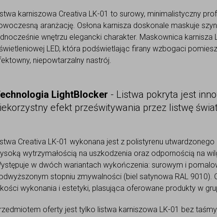
istwa karniszowa Creativa LK-01 to surowy, minimalistyczny profi
owoczesną aranżację. Osłona karnisza doskonale maskuje szyn
ednocześnie wnętrzu elegancki charakter. Maskownica karnisza 
świetleniowej LED, która podświetlając firany wzbogaci pomie
fektowny, niepowtarzalny nastrój.
echnologia LightBlocker
- Listwa pokryta jest in
iekorzystny efekt prześwitywania przez listwę świ
istwa Creativa LK-01 wykonana jest z polistyrenu utwardzonego 
ysoką wytrzymałością na uszkodzenia oraz odpornością na wilg
ystępuje w dwóch wariantach wykończenia: surowym i pomalow
odwyższonym stopniu zmywalności (biel satynowa RAL 9010). Cr
akości wykonania i estetyki, plasująca oferowane produkty w g
rzedmiotem oferty jest tylko listwa karniszowa LK-01 bez taśmy