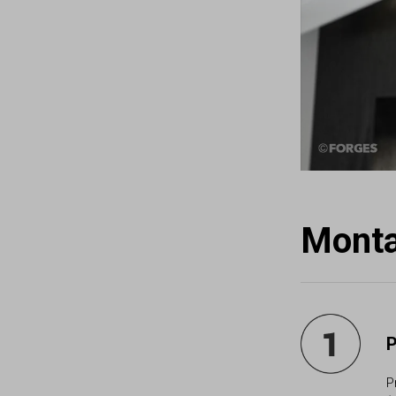
Mont
P
P