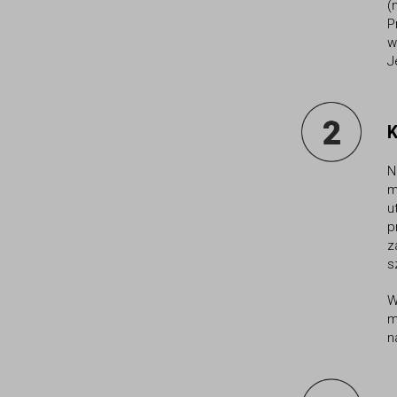
(
P
w
J
K
N
m
u
p
z
s
W
m
n