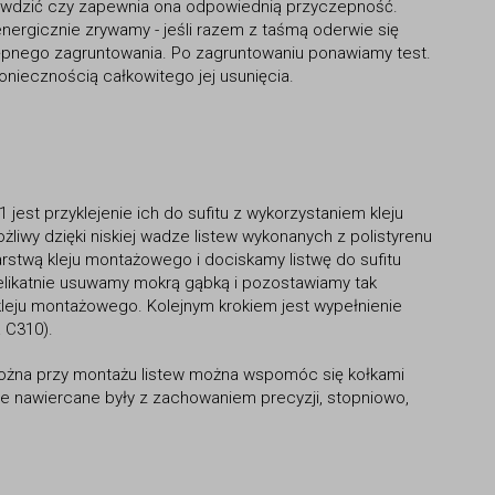
sprawdzić czy zapewnia ona odpowiednią przyczepność.
energicznie zrywamy - jeśli razem z taśmą oderwie się
stępnego zagruntowania. Po zagruntowaniu ponawiamy test.
oniecznością całkowitego jej usunięcia.
01
jest przyklejenie ich do sufitu z wykorzystaniem kleju
żliwy dzięki niskiej wadze listew wykonanych z polistyrenu
rstwą kleju montażowego i dociskamy listwę do sufitu
 delikatnie usuwamy mokrą gąbką i pozostawiamy tak
eju montażowego. Kolejnym krokiem jest wypełnienie
a C310).
ożna przy montażu listew można wspomóc się kołkami
e nawiercane były z zachowaniem precyzji, stopniowo,