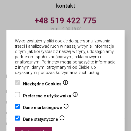
kontakt
+48 519 422 775
pn.-pt.: 9:00-18:00
info@forges.pl
Wykorzystujemy pliki cookie do spersonalizowania
treści i analizować ruch w naszej witrynie. Informacje
o tym, jak korzystasz z naszej witryny, udostępniamy
© Forges | wykonanie
Netergo
partnerom społecznościowym, reklamowym i
analitycznym. Partnerzy mogą połączyć te informacje
z innymi danymi otrzymanymi od Ciebie lub
uzyskanymi podczas korzystania z ich usług.
informacje
obsługa zamówień
Niezbędne Cookies
BLOG
ZWROTY I REKLAMACJE
Preferencje użytkownika
REGULAMIN
CZAS REALIZACJI ZAMÓWIEŃ
Dane marketingowe
POLITYKA PRYWATNOŚCI
FORMY PŁATNOŚCI I WYSYŁKI
Dane statystyczne
USTAWIENIA COOKIES
STATUS ZAMÓWIENIA