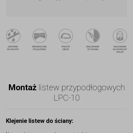
odporne na wilgoć
niewidoczne połączenia
proste cięcie
malowanie ze 
ma
Montaż
listew przypodłogowych
LPC-10
Klejenie listew do ściany: