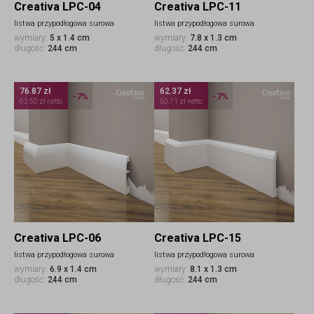
Creativa LPC-04
Creativa LPC-11
listwa przypodłogowa surowa
listwa przypodłogowa surowa
wymiary:
5 x 1.4 cm
wymiary:
7.8 x 1.3 cm
długość:
244 cm
długość:
244 cm
76.87 zł
62.37 zł
-7%
-7%
62.50 zł netto
50.71 zł netto
Creativa LPC-06
Creativa LPC-15
listwa przypodłogowa surowa
listwa przypodłogowa surowa
wymiary:
6.9 x 1.4 cm
wymiary:
8.1 x 1.3 cm
długość:
244 cm
długość:
244 cm