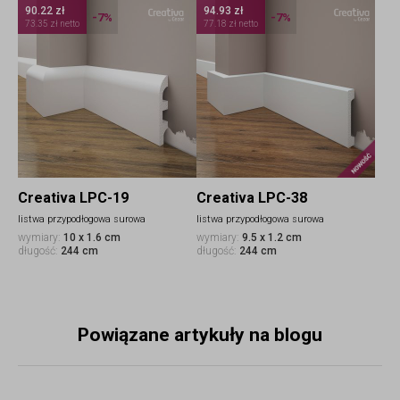
90.22 zł
94.93 zł
-7%
-7%
73.35 zł netto
77.18 zł netto
Nowo
Creativa LPC-19
Creativa LPC-38
listwa przypodłogowa surowa
listwa przypodłogowa surowa
wymiary:
10 x 1.6 cm
wymiary:
9.5 x 1.2 cm
długość:
244 cm
długość:
244 cm
Powiązane artykuły na blogu