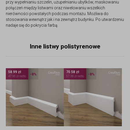
przy wypełnianiu szczelin, uzupełnianiu ubytków, maskowaniu
połączeń między listwami oraz niwelowaniu wszelkich
nierówności powstałych podczas montażu. Możliwa do
stosowania wewnątrz jak i na zewnątrz budynku. Po utwardzeniu
nadaje się do pokrycia farbą.
Inne listwy polistyrenowe
58.99 zł
70.58 zł
-8%
-8%
47.96 zł netto
57.38 zł netto