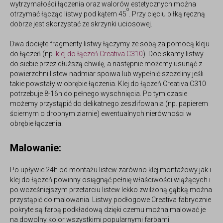
wytrzymałości łączenia oraz walorów estetycznych można
o
otrzymać łącząc listwy pod kątem 45
. Przy cięciu piłką ręczną
dobrze jest skorzystać ze skrzynki uciosowej.
Dwa docięte fragmenty listwy łączymy ze sobą za pomocą kleju
do łączeń (np.
klej do łączeń Creativa C310
). Dociskamy listwy
do siebie przez dłuższą chwilę, a następnie możemy usunąć z
powierzchni listew nadmiar spoiwa lub wypełnić szczeliny jeśli
takie powstały w obrębie łączenia.
Klej do łączeń Creativa C310
potrzebuje 8-16h do pełnego wyschnięcia. Po tym czasie
możemy przystąpić do delikatnego zeszlifowania (np. papierem
ściernym o drobnym ziarnie) ewentualnych nierówności w
obrębie łączenia.
Malowanie:
Po upływie 24h od montażu listew zarówno klej montażowy jak i
klej do łączeń powinny osiągnąć pełnię właściwości wiążących i
po wcześniejszym przetarciu listew lekko zwilżoną gąbką można
przystąpić do malowania. Listwy podłogowe Creativa fabrycznie
pokryte są farbą podkładową dzięki czemu można malować je
na dowolny kolor wszystkimi popularnymi farbami