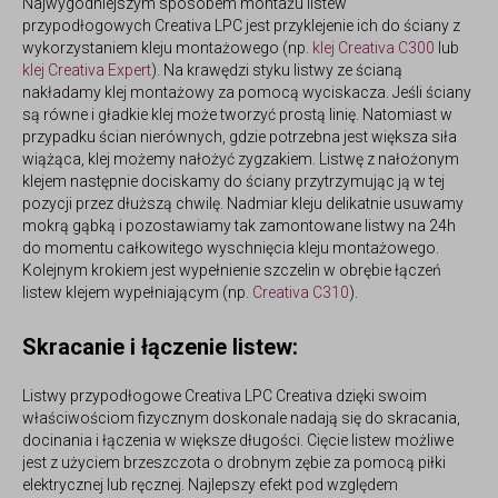
Najwygodniejszym sposobem montażu
listew
przypodłogowych Creativa LPC
jest przyklejenie ich do ściany z
wykorzystaniem kleju montażowego (np.
klej Creativa C300
lub
klej Creativa Expert
). Na krawędzi styku listwy ze ścianą
nakładamy klej montażowy za pomocą wyciskacza. Jeśli ściany
są równe i gładkie klej może tworzyć prostą linię. Natomiast w
przypadku ścian nierównych, gdzie potrzebna jest większa siła
wiążąca, klej możemy nałożyć zygzakiem. Listwę z nałożonym
klejem następnie dociskamy do ściany przytrzymując ją w tej
pozycji przez dłuższą chwilę. Nadmiar kleju delikatnie usuwamy
mokrą gąbką i pozostawiamy tak zamontowane listwy na 24h
do momentu całkowitego wyschnięcia kleju montażowego.
Kolejnym krokiem jest wypełnienie szczelin w obrębie łączeń
listew klejem wypełniającym (np.
Creativa C310
).
Skracanie i łączenie listew:
Listwy przypodłogowe Creativa LPC
Creativa dzięki swoim
właściwościom fizycznym doskonale nadają się do skracania,
docinania i łączenia w większe długości. Cięcie listew możliwe
jest z użyciem brzeszczota o drobnym zębie za pomocą piłki
elektrycznej lub ręcznej. Najlepszy efekt pod względem