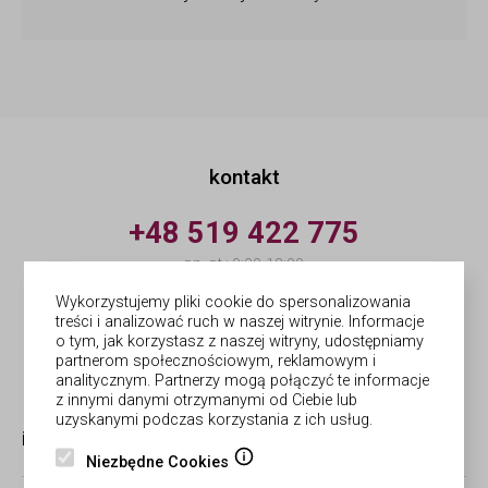
kontakt
+48 519 422 775
pn.-pt.: 9:00-18:00
Wykorzystujemy pliki cookie do spersonalizowania
info@forges.pl
treści i analizować ruch w naszej witrynie. Informacje
o tym, jak korzystasz z naszej witryny, udostępniamy
partnerom społecznościowym, reklamowym i
© Forges | wykonanie
Netergo
analitycznym. Partnerzy mogą połączyć te informacje
z innymi danymi otrzymanymi od Ciebie lub
uzyskanymi podczas korzystania z ich usług.
informacje
obsługa zamówień
Niezbędne Cookies