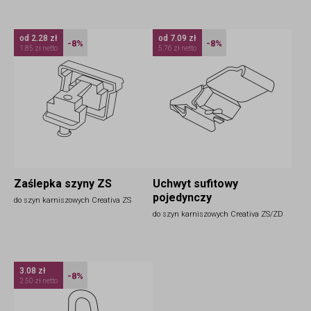
od 2.28 zł
od 7.09 zł
-8%
-8%
1.85 zł netto
5.76 zł netto
Zaślepka szyny ZS
Uchwyt sufitowy
pojedynczy
do szyn karniszowych Creativa ZS
do szyn karniszowych Creativa ZS/ZD
3.08 zł
-8%
2.50 zł netto