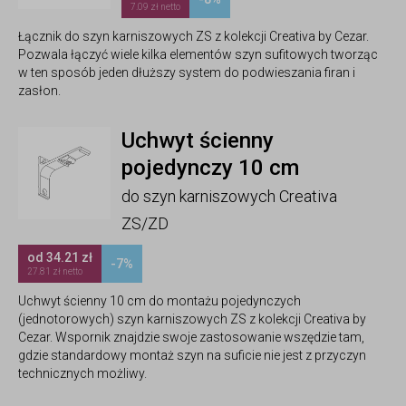
7.09 zł netto
Łącznik do szyn karniszowych ZS z kolekcji Creativa by Cezar.
Pozwala łączyć wiele kilka elementów szyn sufitowych tworząc
w ten sposób jeden dłuższy system do podwieszania firan i
zasłon.
Uchwyt ścienny
pojedynczy 10 cm
do szyn karniszowych Creativa
ZS/ZD
od 34.21 zł
-7%
27.81 zł netto
Uchwyt ścienny 10 cm do montażu pojedynczych
(jednotorowych) szyn karniszowych ZS z kolekcji Creativa by
Cezar. Wspornik znajdzie swoje zastosowanie wszędzie tam,
gdzie standardowy montaż szyn na suficie nie jest z przyczyn
technicznych możliwy.