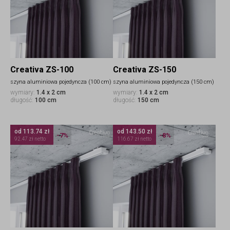
Creativa ZS-100
Creativa ZS-150
szyna aluminiowa pojedyncza (100 cm)
szyna aluminiowa pojedyncza (150 cm)
wymiary:
1.4 x 2 cm
wymiary:
1.4 x 2 cm
długość:
100 cm
długość:
150 cm
od 113.74 zł
od 143.50 zł
-7%
-8%
92.47 zł netto
116.67 zł netto