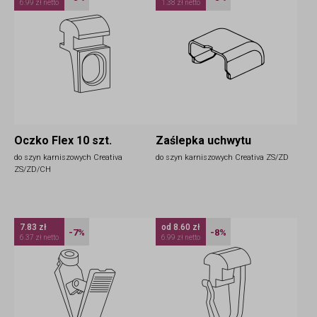
6.99 zł netto
1.38 zł netto
Oczko Flex 10 szt.
Zaślepka uchwytu
do szyn karniszowych Creativa
do szyn karniszowych Creativa ZS/ZD
ZS/ZD/CH
7.83 zł
od 8.60 zł
-7%
-8%
6.37 zł netto
6.99 zł netto