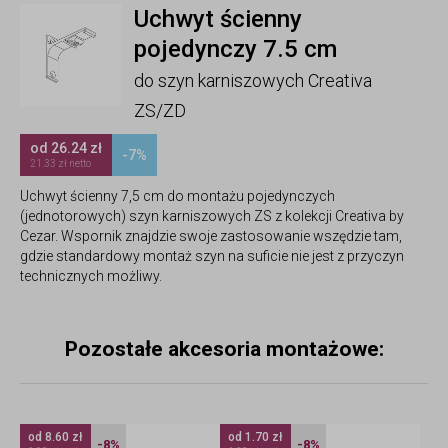
Uchwyt ścienny
pojedynczy 7.5 cm
do szyn karniszowych Creativa
ZS/ZD
od 26.24 zł
-7%
21.33 zł netto
Uchwyt ścienny 7,5 cm do montażu pojedynczych
(jednotorowych) szyn karniszowych ZS z kolekcji Creativa by
Cezar. Wspornik znajdzie swoje zastosowanie wszędzie tam,
gdzie standardowy montaż szyn na suficie nie jest z przyczyn
technicznych możliwy.
Pozostałe akcesoria montażowe:
od 8.60 zł
od 1.70 zł
-8%
-8%