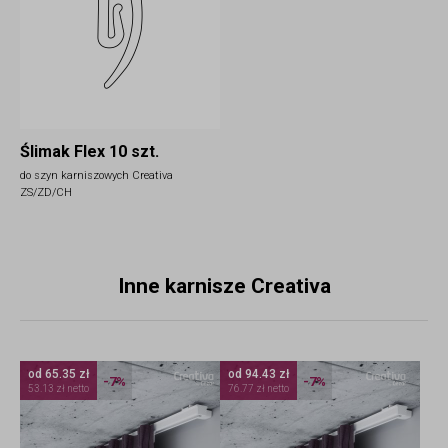
Ślimak Flex 10 szt.
do szyn karniszowych Creativa
ZS/ZD/CH
Inne karnisze Creativa
od 65.35 zł
od 94.43 zł
-7%
-7%
53.13 zł netto
76.77 zł netto