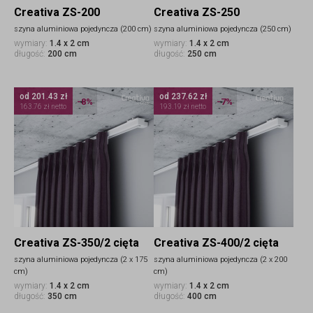
Creativa ZS-200
Creativa ZS-250
szyna aluminiowa pojedyncza (200 cm)
szyna aluminiowa pojedyncza (250 cm)
wymiary:
1.4 x 2 cm
wymiary:
1.4 x 2 cm
długość:
200 cm
długość:
250 cm
od 201.43 zł
od 237.62 zł
-8%
-7%
163.76 zł netto
193.19 zł netto
Creativa ZS-350/2 cięta
Creativa ZS-400/2 cięta
szyna aluminiowa pojedyncza (2 x 175
szyna aluminiowa pojedyncza (2 x 200
cm)
cm)
wymiary:
1.4 x 2 cm
wymiary:
1.4 x 2 cm
długość:
350 cm
długość:
400 cm