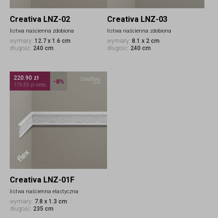
Creativa LNZ-02
Creativa LNZ-03
listwa naścienna zdobiona
listwa naścienna zdobiona
wymiary:
12.7 x 1.6 cm
wymiary:
8.1 x 2 cm
długość:
240 cm
długość:
240 cm
220.90 zł
-8%
179.59 zł netto
Creativa LNZ-01F
listwa naścienna elastyczna
wymiary:
7.8 x 1.3 cm
długość:
235 cm