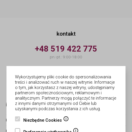
kontakt
+48 519 422 775
pn.-pt.: 9:00-18:00
info@forges.pl
Wykorzystujemy pliki cookie do spersonalizowania
treści i analizować ruch w naszej witrynie. Informacje
© Forges | wykonanie
Netergo
o tym, jak korzystasz z naszej witryny, udostępniamy
partnerom społecznościowym, reklamowym i
analitycznym. Partnerzy mogą połączyć te informacje
z innymi danymi otrzymanymi od Ciebie lub
informacje
obsługa zamówień
uzyskanymi podczas korzystania z ich usług.
Niezbędne Cookies
BLOG
ZWROTY I REKLAMACJE
REGULAMIN
CZAS REALIZACJI ZAMÓWIEŃ