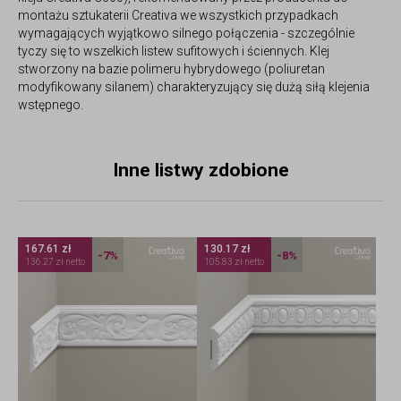
montażu sztukaterii Creativa we wszystkich przypadkach
wymagających wyjątkowo silnego połączenia - szczególnie
tyczy się to wszelkich listew sufitowych i ściennych. Klej
stworzony na bazie polimeru hybrydowego (poliuretan
modyfikowany silanem) charakteryzujący się dużą siłą klejenia
wstępnego.
Inne listwy zdobione
167.61 zł
130.17 zł
-7%
-8%
136.27 zł netto
105.83 zł netto