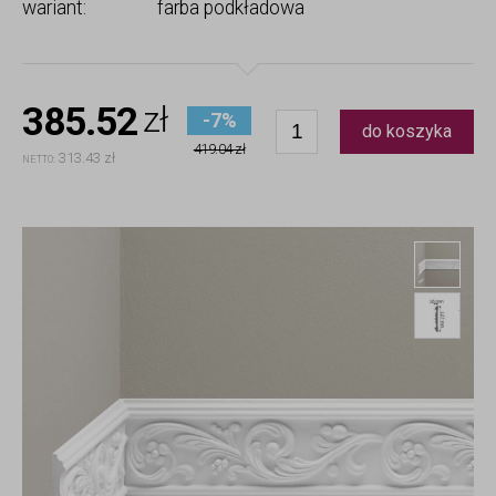
wariant:
farba podkładowa
385.52
zł
-7%
do koszyka
419.04 zł
313.43 zł
NETTO:
List
List