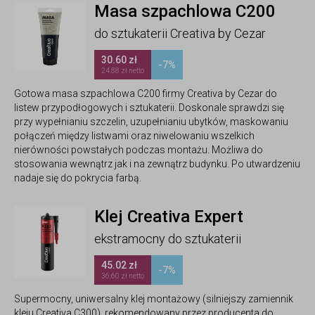
Masa szpachlowa C200
do sztukaterii Creativa by Cezar
30.60 zł
-7%
24.88 zł netto
Gotowa masa szpachlowa C200 firmy Creativa by Cezar do
listew przypodłogowych i sztukaterii. Doskonale sprawdzi się
przy wypełnianiu szczelin, uzupełnianiu ubytków, maskowaniu
połączeń między listwami oraz niwelowaniu wszelkich
nierówności powstałych podczas montażu. Możliwa do
stosowania wewnątrz jak i na zewnątrz budynku. Po utwardzeniu
nadaje się do pokrycia farbą.
Klej Creativa Expert
ekstramocny do sztukaterii
45.02 zł
-7%
36.60 zł netto
Supermocny, uniwersalny klej montażowy (silniejszy zamiennik
kleju Creativa C300), rekomendowany przez producenta do