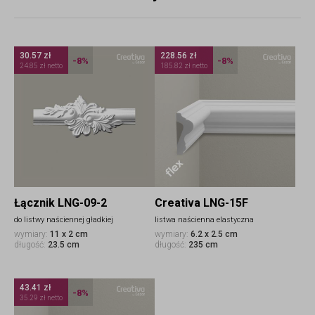
30.57 zł
228.56 zł
-8%
-8%
24.85 zł netto
185.82 zł netto
Łącznik LNG-09-2
Creativa LNG-15F
do listwy naściennej gładkiej
listwa naścienna elastyczna
wymiary:
11 x 2 cm
wymiary:
6.2 x 2.5 cm
długość:
23.5 cm
długość:
235 cm
43.41 zł
-8%
35.29 zł netto