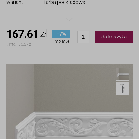
wariant:
farba podkładowa
167.61
zł
-7%
do koszyka
182.18 zł
136.27 zł
NETTO:
List
List