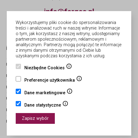
info@forges.pl
Wykorzystujemy pliki cookie do spersonalizowania
© Forges | wykonanie
Netergo
treści i analizować ruch w naszej witrynie. Informacje
o tym, jak korzystasz z naszej witryny, udostępniamy
partnerom społecznościowym, reklamowym i
analitycznym. Partnerzy mogą połączyć te informacje
informacje
obsługa zamówień
z innymi danymi otrzymanymi od Ciebie lub
uzyskanymi podczas korzystania z ich usług.
BLOG
ZWROTY I REKLAMACJE
Niezbędne Cookies
REGULAMIN
CZAS REALIZACJI ZAMÓWIEŃ
Preferencje użytkownika
POLITYKA PRYWATNOŚCI
FORMY PŁATNOŚCI I WYSYŁKI
Dane marketingowe
USTAWIENIA COOKIES
STATUS ZAMÓWIENIA
Dane statystyczne
MAPA STRONY
Zapisz wybór
KONTAKT