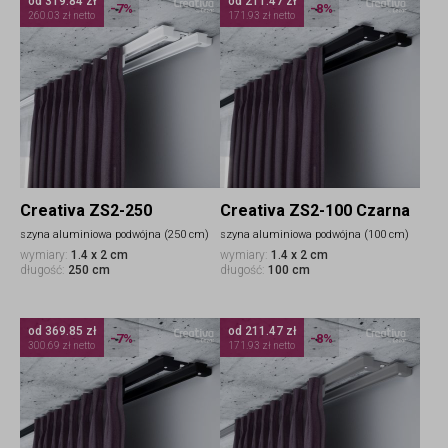
od 319.84 zł
od 211.47 zł
-7%
-8%
260.03 zł netto
171.93 zł netto
Creativa ZS2-250
Creativa ZS2-100 Czarna
szyna aluminiowa podwójna (250 cm)
szyna aluminiowa podwójna (100 cm)
wymiary:
1.4 x 2 cm
wymiary:
1.4 x 2 cm
długość:
250 cm
długość:
100 cm
od 369.85 zł
od 211.47 zł
-7%
-8%
300.69 zł netto
171.93 zł netto