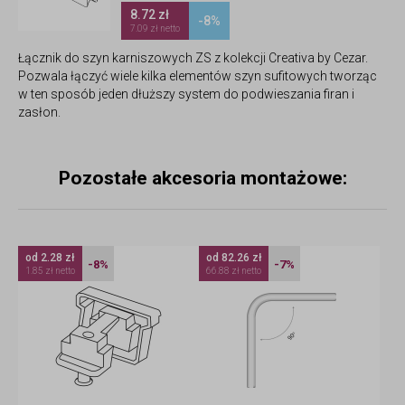
8.72 zł
-8%
7.09 zł netto
Łącznik do szyn karniszowych ZS z kolekcji Creativa by Cezar.
Pozwala łączyć wiele kilka elementów szyn sufitowych tworząc
w ten sposób jeden dłuższy system do podwieszania firan i
zasłon.
Pozostałe akcesoria montażowe:
od 2.28 zł
od 82.26 zł
-8%
-7%
1.85 zł netto
66.88 zł netto