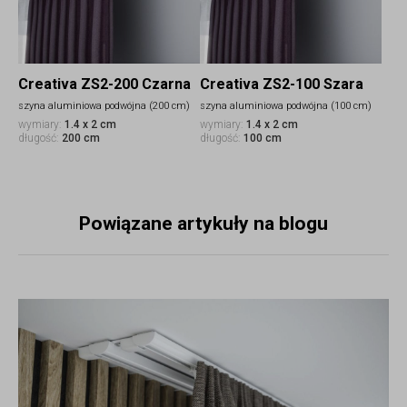
Creativa ZS2-200 Czarna
Creativa ZS2-100 Szara
szyna aluminiowa podwójna (200 cm)
szyna aluminiowa podwójna (100 cm)
wymiary:
1.4 x 2 cm
wymiary:
1.4 x 2 cm
długość:
200 cm
długość:
100 cm
Powiązane artykuły na blogu