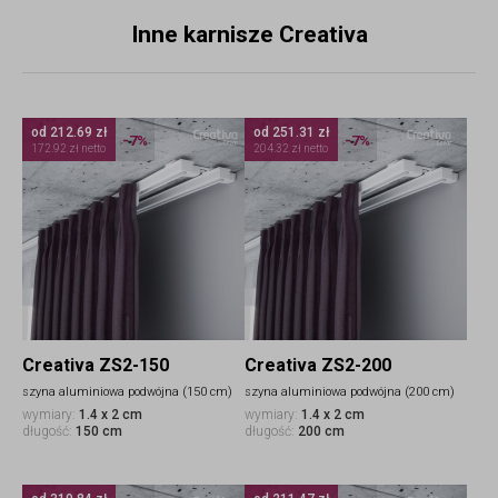
Inne karnisze Creativa
od 212.69 zł
od 251.31 zł
-7%
-7%
172.92 zł netto
204.32 zł netto
Creativa ZS2-150
Creativa ZS2-200
szyna aluminiowa podwójna (150 cm)
szyna aluminiowa podwójna (200 cm)
wymiary:
1.4 x 2 cm
wymiary:
1.4 x 2 cm
długość:
150 cm
długość:
200 cm