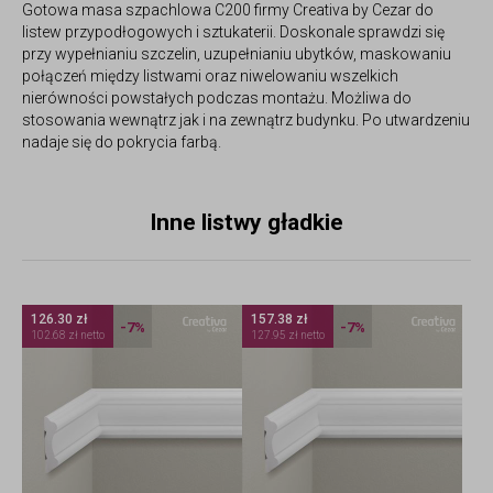
Gotowa masa szpachlowa C200 firmy Creativa by Cezar do
listew przypodłogowych i sztukaterii. Doskonale sprawdzi się
przy wypełnianiu szczelin, uzupełnianiu ubytków, maskowaniu
połączeń między listwami oraz niwelowaniu wszelkich
nierówności powstałych podczas montażu. Możliwa do
stosowania wewnątrz jak i na zewnątrz budynku. Po utwardzeniu
nadaje się do pokrycia farbą.
Inne listwy gładkie
126.30 zł
157.38 zł
-7%
-7%
102.68 zł netto
127.95 zł netto