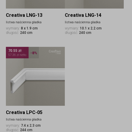
Creativa LNG-13
Creativa LNG-14
listwa naścienna gładka
listwa naścienna gładka
wymiary:
8 x 1.9 cm
wymiary:
10.1 x 2.2 cm
długość:
240 cm
długość:
240 cm
70.55 zł
-8%
57.36 zł netto
Creativa LPC-05
listwa naścienna gładka
wymiary:
7.4 x 2.3 cm
długość:
244 cm