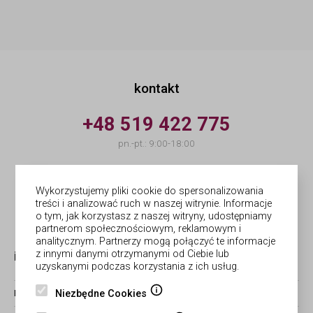
kontakt
+48 519 422 775
pn.-pt.: 9:00-18:00
info@forges.pl
Wykorzystujemy pliki cookie do spersonalizowania
treści i analizować ruch w naszej witrynie. Informacje
© Forges | wykonanie
Netergo
o tym, jak korzystasz z naszej witryny, udostępniamy
partnerom społecznościowym, reklamowym i
analitycznym. Partnerzy mogą połączyć te informacje
z innymi danymi otrzymanymi od Ciebie lub
informacje
obsługa zamówień
uzyskanymi podczas korzystania z ich usług.
Niezbędne Cookies
BLOG
ZWROTY I REKLAMACJE