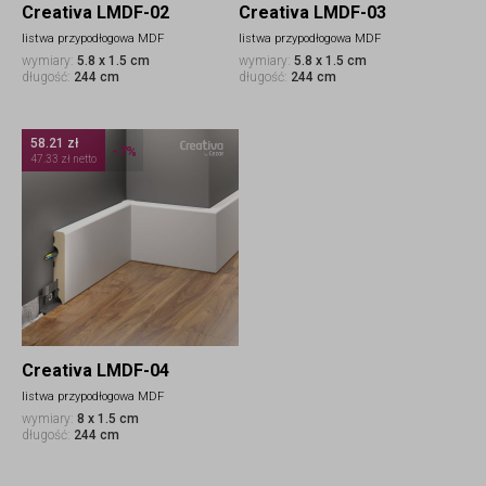
Creativa LMDF-02
Creativa LMDF-03
listwa przypodłogowa MDF
listwa przypodłogowa MDF
wymiary:
5.8 x 1.5 cm
wymiary:
5.8 x 1.5 cm
długość:
244 cm
długość:
244 cm
58.21 zł
-7%
47.33 zł netto
Creativa LMDF-04
listwa przypodłogowa MDF
wymiary:
8 x 1.5 cm
długość:
244 cm