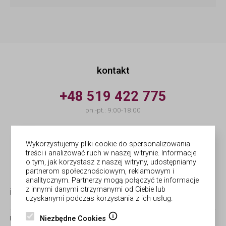
kontakt
+48 519 422 775
pn.-pt.: 9:00-18:00
info@forges.pl
Wykorzystujemy pliki cookie do spersonalizowania
treści i analizować ruch w naszej witrynie. Informacje
© Forges | wykonanie
Netergo
o tym, jak korzystasz z naszej witryny, udostępniamy
partnerom społecznościowym, reklamowym i
analitycznym. Partnerzy mogą połączyć te informacje
z innymi danymi otrzymanymi od Ciebie lub
informacje
obsługa zamówień
uzyskanymi podczas korzystania z ich usług.
Niezbędne Cookies
BLOG
ZWROTY I REKLAMACJE