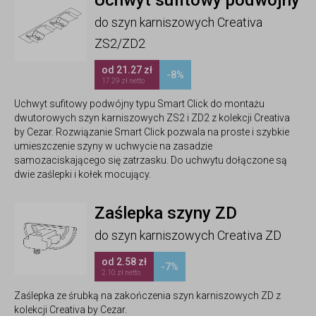
do szyn karniszowych Creativa
ZS2/ZD2
od 21.27 zł
-8%
17.29 zł netto
Uchwyt sufitowy podwójny typu Smart Click do montażu
dwutorowych szyn karniszowych ZS2 i ZD2 z kolekcji Creativa
by Cezar. Rozwiązanie Smart Click pozwala na proste i szybkie
umieszczenie szyny w uchwycie na zasadzie
samozaciskającego się zatrzasku. Do uchwytu dołączone są
dwie zaślepki i kołek mocujący.
Zaślepka szyny ZD
do szyn karniszowych Creativa ZD
od 2.58 zł
-7%
2.10 zł netto
Zaślepka ze śrubką na zakończenia szyn karniszowych ZD z
kolekcji Creativa by Cezar.