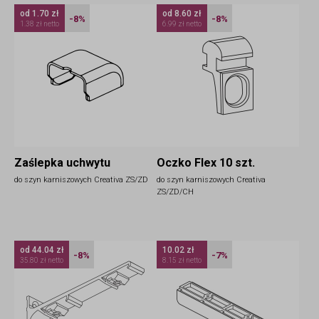
od 1.70 zł
od 8.60 zł
-8%
-8%
1.38 zł netto
6.99 zł netto
Zaślepka uchwytu
Oczko Flex 10 szt.
do szyn karniszowych Creativa ZS/ZD
do szyn karniszowych Creativa
ZS/ZD/CH
od 44.04 zł
10.02 zł
-8%
-7%
35.80 zł netto
8.15 zł netto