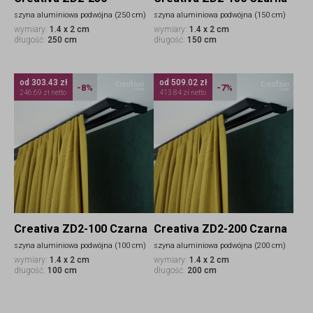
szyna aluminiowa podwójna (250 cm)
szyna aluminiowa podwójna (150 cm)
wymiary:
1.4 x 2 cm
wymiary:
1.4 x 2 cm
długość:
250 cm
długość:
150 cm
od 303.43 zł
od 509.02 zł
-8%
-7%
246.69 zł netto
413.84 zł netto
Creativa ZD2-100 Czarna
Creativa ZD2-200 Czarna
szyna aluminiowa podwójna (100 cm)
szyna aluminiowa podwójna (200 cm)
wymiary:
1.4 x 2 cm
wymiary:
1.4 x 2 cm
długość:
100 cm
długość:
200 cm