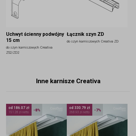
Uchwyt ścienny podwójny
Łącznik szyn ZD
15 cm
do szyn karniszowych Creativa ZD
do szyn karniszowych Creativa
ZS2/ZD2
Inne karnisze Creativa
od 186.07 zł
od 330.79 zł
-8%
-7%
151.28 zł netto
268.93 zł netto