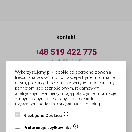
kontakt
+48 519 422 775
pn.-pt.: 9:00-18:00
info@forges.pl
Wykorzystujemy pliki cookie do spersonalizowania
treści i analizować ruch w naszej witrynie. Informacje
o tym, jak korzystasz z naszej witryny, udostępniamy
© Forges | wykonanie
partnerom społecznościowym, reklamowym i
Netergo
analitycznym. Partnerzy mogą połączyć te informacje
z innymi danymi otrzymanymi od Ciebie lub
uzyskanymi podczas korzystania z ich usług.
informacje
obsługa zamówień
Niezbędne Cookies
BLOG
ZWROTY I REKLAMACJE
Preferencje użytkownika