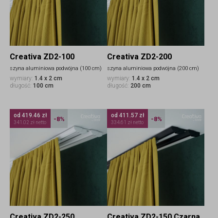
Creativa ZD2-100
Creativa ZD2-200
szyna aluminiowa podwójna (100 cm)
szyna aluminiowa podwójna (200 cm)
wymiary:
1.4 x 2 cm
wymiary:
1.4 x 2 cm
długość:
100 cm
długość:
200 cm
od 419.46 zł
od 411.57 zł
-8%
-8%
341.02 zł netto
334.61 zł netto
Creativa ZD2-250
Creativa ZD2-150 Czarna