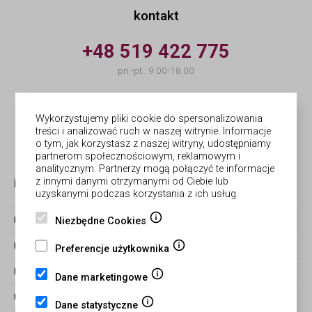
kontakt
+48 519 422 775
pn.-pt.: 9:00-18:00
info@forges.pl
Wykorzystujemy pliki cookie do spersonalizowania
treści i analizować ruch w naszej witrynie. Informacje
© Forges | wykonanie
Netergo
o tym, jak korzystasz z naszej witryny, udostępniamy
partnerom społecznościowym, reklamowym i
analitycznym. Partnerzy mogą połączyć te informacje
informacje
obsługa zamówień
z innymi danymi otrzymanymi od Ciebie lub
uzyskanymi podczas korzystania z ich usług.
Niezbędne Cookies
BLOG
ZWROTY I REKLAMACJE
REGULAMIN
CZAS REALIZACJI ZAMÓWIEŃ
Preferencje użytkownika
POLITYKA PRYWATNOŚCI
FORMY PŁATNOŚCI I WYSYŁKI
Dane marketingowe
USTAWIENIA COOKIES
STATUS ZAMÓWIENIA
Dane statystyczne