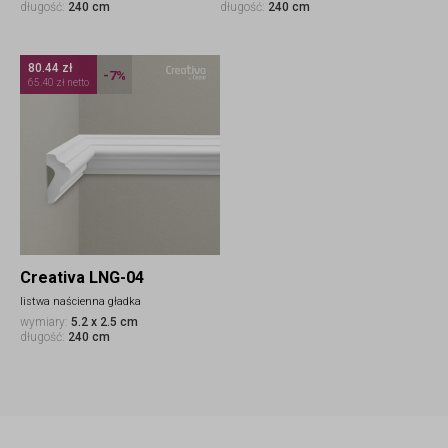
długość:
240 cm
długość:
240 cm
80.44 zł
-7%
65.40 zł netto
Creativa LNG-04
listwa naścienna gładka
wymiary:
5.2 x 2.5 cm
długość:
240 cm