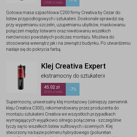
-7%
24.88 zł netto
Gotowa masa szpachlowa C200 firmy Creativa by Cezar do
listew przypodłogowych i sztukaterii. Doskonale sprawdzi się
przy wypełnianiu szczelin, uzupełnianiu ubytków, maskowaniu
połączeń między listwami oraz niwelowaniu wszelkich
nierówności powstałych podczas montażu. Możliwa do
stosowania wewnątrz jak i na zewnątrz budynku. Po utwardzeniu
nadaje się do pokrycia farbą.
Klej Creativa Expert
ekstramocny do sztukaterii
45.02 zł
-7%
36.60 zł netto
Supermocny, uniwersalny klej montażowy (silniejszy zamiennik
kleju Creativa C300), rekomendowany przez producenta do
montażu sztukaterii Creativa we wszystkich przypadkach
wymagających wyjątkowo silnego połączenia - szczególnie
tyczy się to wszelkich listew sufitowych i ściennych. Klej
stworzony na bazie polimeru hybrydowego (poliuretan