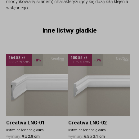
modyfikowany silanem) charakteryzujący się dużą siłą klejenia
wstępnego.
Inne listwy gładkie
164.53 zł
100.55 zł
-8%
-7%
133.76 zł netto
81.75 zł netto
Creativa LNG-01
Creativa LNG-02
listwa naścienna gładka
listwa naścienna gładka
wymiary:
9 x 2.8 cm
wymiary:
6.5 x 2.1 cm