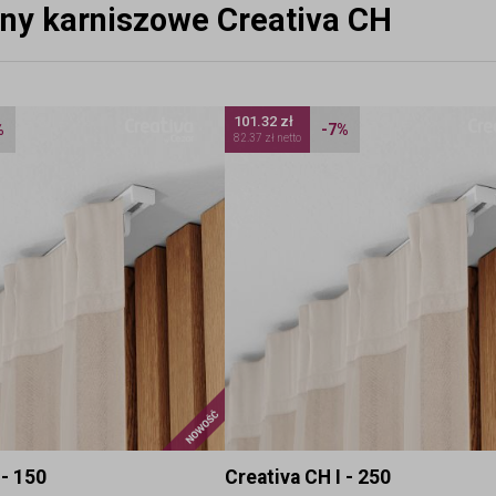
yny karniszowe Creativa CH
101.32 zł
%
-7%
82.37 zł netto
Nowość
 - 150
Creativa CH I - 250