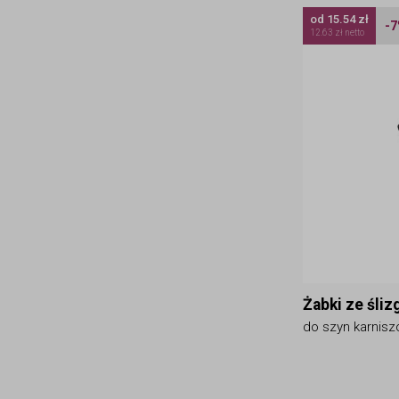
od 15.54 zł
-
12.63 zł netto
Żabki ze śliz
do szyn karnis