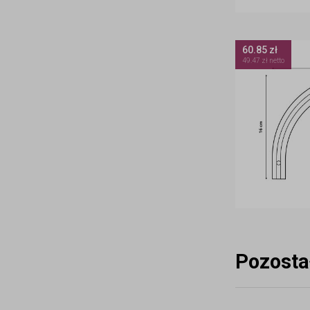
60.85 zł
49.47 zł netto
Pozosta