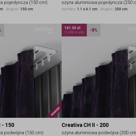
wa pojedyncza (150 cm)
szyna aluminiowa pojedyncza (250 
cm
długość:
150 cm
wymiary:
1.1 x 6.1 cm
długość:
250 cm
141.30 zł
%
-8%
114.88 zł netto
Nowość
I - 150
Creativa CH II - 200
wa podwójna (150 cm)
szyna aluminiowa podwójna (200 cm