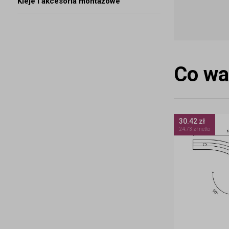
Kleje i akcesoria montażowe
Co wa
30.42 zł
24.73 zł netto