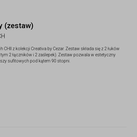
y (zestaw)
CH
HII z kolekcji Creativa by Cezar. Zestaw składa się z 2 łuków
m 2 łączników i 2 zaślepek). Zestaw pozwala w estetyczny
zy sufitowych pod kątem 90 stopni.