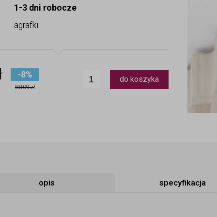
1-3 dni robocze
agrafki
ł
-8%
do koszyka
88.09 zł
opis
specyfikacja