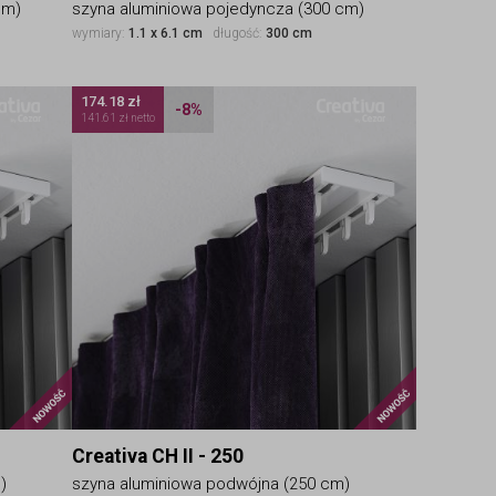
cm)
szyna aluminiowa pojedyncza (300 cm)
wymiary:
1.1 x 6.1 cm
długość:
300 cm
174.18 zł
-8%
141.61 zł netto
Nowość
Nowość
Creativa CH II - 250
)
szyna aluminiowa podwójna (250 cm)