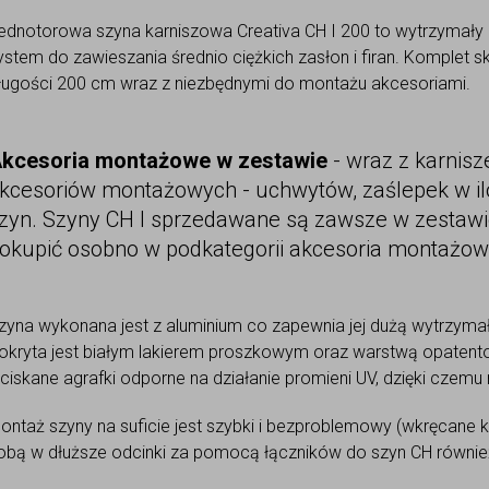
ednotorowa szyna karniszowa Creativa CH I 200 to wytrzymały 
ystem do zawieszania średnio ciężkich zasłon i firan. Komplet sk
ługości 200 cm wraz z niezbędnymi do montażu akcesoriami.
kcesoria montażowe w zestawie
- wraz z karnis
kcesoriów montażowych - uchwytów, zaślepek w ilo
zyn. Szyny CH I sprzedawane są zawsze w zestawi
okupić osobno w podkategorii akcesoria montażow
zyna wykonana jest z aluminium co zapewnia jej dużą wytrzym
okryta jest białym lakierem proszkowym oraz warstwą opaten
ciskane agrafki odporne na działanie promieni UV, dzięki czemu
ontaż szyny na suficie jest szybki i bezproblemowy (wkręcane 
obą w dłuższe odcinki za pomocą łączników do szyn CH również