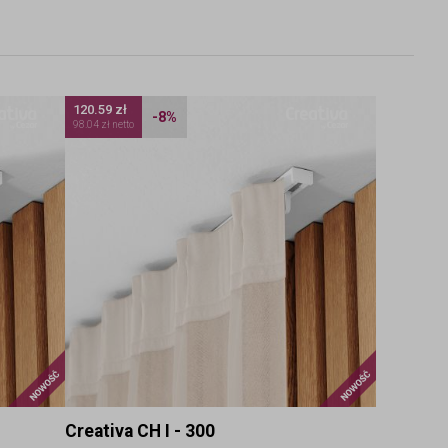
120.59 zł
-8%
98.04 zł netto
Nowość
Nowość
Creativa CH I - 300