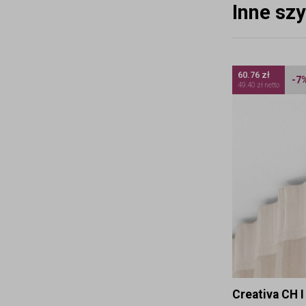
Inne sz
60.76 zł
-7
49.40 zł netto
Creativa CH I