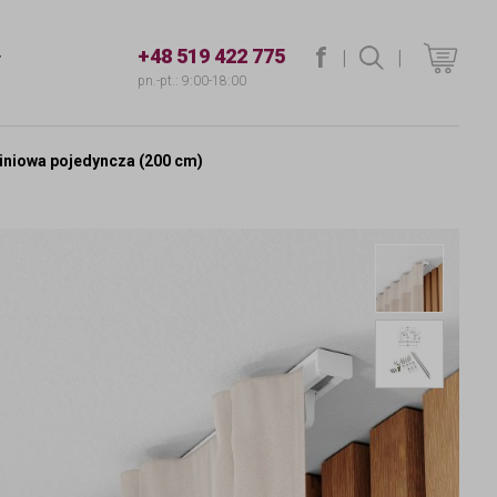
f
+48 519 422 775
|
szukaj
|
T
pn.-pt.: 9:00-18:00
miniowa pojedyncza (200 cm)
Creati
Creati