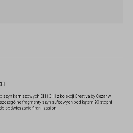
CH
 szyn karniszowych CH i CHII z kolekcji Creativa by Cezar w
oszczególne fragmenty szyn sufitowych pod kątem 90 stopni
o podwieszania firan i zasłon.