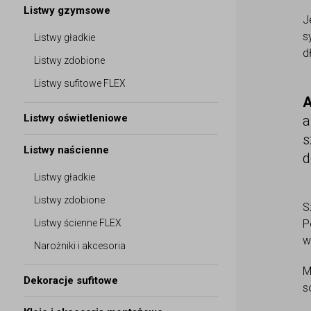
Listwy gzymsowe
J
s
Listwy gładkie
d
Listwy zdobione
Listwy sufitowe FLEX
A
Listwy oświetleniowe
a
s
Listwy naścienne
d
Listwy gładkie
Listwy zdobione
S
Listwy ścienne FLEX
P
w
Narożniki i akcesoria
M
Dekoracje sufitowe
s