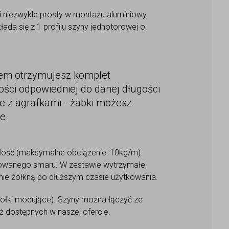
i niezwykle prosty w montażu aluminiowy
łada się z 1 profilu szyny jednotorowej o
zem otrzymujesz komplet
ści odpowiedniej do danej długości
e z agrafkami - żabki możesz
e.
ałość (maksymalne obciążenie: 10kg/m).
towanego smaru. W zestawie wytrzymałe,
 nie żółkną po dłuższym czasie użytkowania.
kołki mocujące). Szyny można łączyć ze
 dostępnych w naszej ofercie.