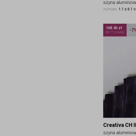
szyna aluminio
wymiary:
1.1 x 6.1 
108.45 zł
-7
88.17 zł netto
Creativa CH I
szyna aluminio