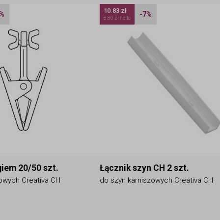
10.83 zł
7%
-7%
8.80 zł netto
giem 20/50 szt.
Łącznik szyn CH 2 szt.
zowych Creativa CH
do szyn karniszowych Creativa CH