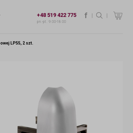
f
+48 519 422 775
|
szukaj
|
T
pn.-pt.: 9:00-18:00
owej LP55, 2 szt.