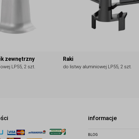
ik zewnętrzny
Raki
iowej LP55, 2 szt.
do listwy aluminiowej LP55, 2 szt.
ości
informacje
BLOG