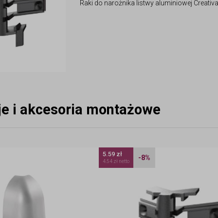
Raki do narożnika listwy aluminiowej Creati
eje i akcesoria montażowe
5.59 zł
-8%
4.54 zł netto