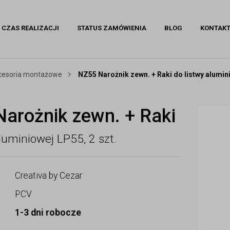
CZAS REALIZACJI
STATUS ZAMÓWIENIA
BLOG
KONTAK
akcesoria montażowe
NZ55 Narożnik zewn. + Raki do listwy alumini
arożnik zewn. + Raki
aluminiowej LP55, 2 szt.
Creativa by Cezar
PCV
1-3 dni robocze