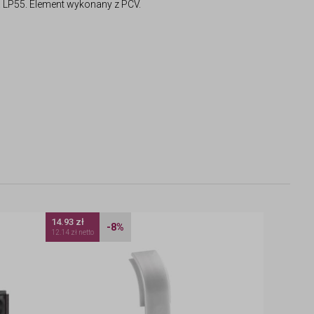
va LP55. Element wykonany z PCV.
14.93 zł
-8%
12.14 zł netto