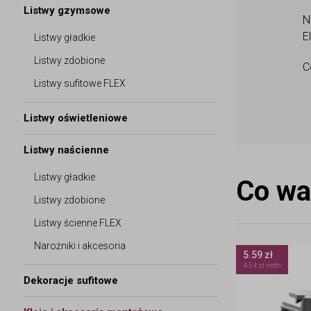
Listwy gzymsowe
N
E
Listwy gładkie
Listwy zdobione
C
Listwy sufitowe FLEX
Listwy oświetleniowe
Listwy naścienne
Listwy gładkie
Co wa
Listwy zdobione
Listwy ścienne FLEX
Narożniki i akcesoria
5.59 zł
4.54 zł netto
Dekoracje sufitowe