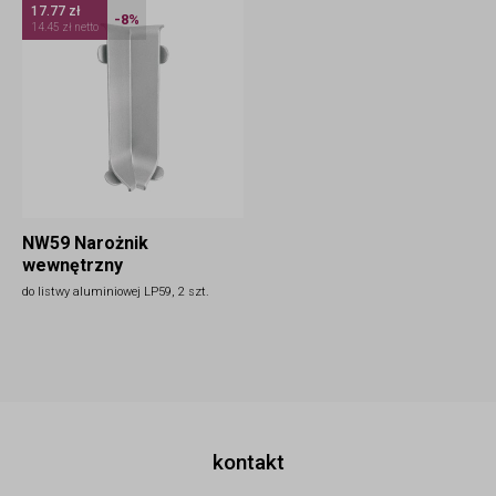
17.77 zł
-8%
14.45 zł netto
NW59 Narożnik
wewnętrzny
do listwy aluminiowej LP59, 2 szt.
kontakt