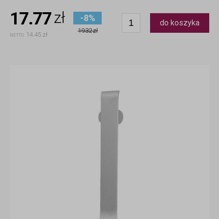
17.77
zł
-8%
do koszyka
19.32 zł
14.45 zł
NETTO: