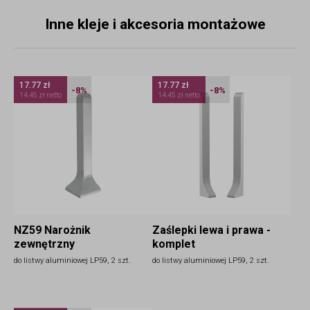
Inne kleje i akcesoria montażowe
17.77 zł
17.77 zł
-8%
-8%
14.45 zł netto
14.45 zł netto
NZ59 Narożnik
Zaślepki lewa i prawa -
zewnętrzny
komplet
do listwy aluminiowej LP59, 2 szt.
do listwy aluminiowej LP59, 2 szt.