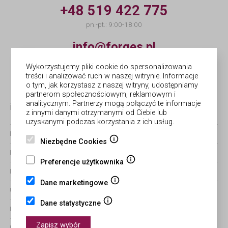
+48 519 422 775
pn.-pt.: 9:00-18:00
info@forges.pl
Wykorzystujemy pliki cookie do spersonalizowania
© Forges | wykonanie
Netergo
treści i analizować ruch w naszej witrynie. Informacje
o tym, jak korzystasz z naszej witryny, udostępniamy
partnerom społecznościowym, reklamowym i
analitycznym. Partnerzy mogą połączyć te informacje
informacje
obsługa zamówień
z innymi danymi otrzymanymi od Ciebie lub
uzyskanymi podczas korzystania z ich usług.
BLOG
ZWROTY I REKLAMACJE
Niezbędne Cookies
REGULAMIN
CZAS REALIZACJI ZAMÓWIEŃ
Preferencje użytkownika
POLITYKA PRYWATNOŚCI
FORMY PŁATNOŚCI I WYSYŁKI
Dane marketingowe
USTAWIENIA COOKIES
STATUS ZAMÓWIENIA
Dane statystyczne
MAPA STRONY
Zapisz wybór